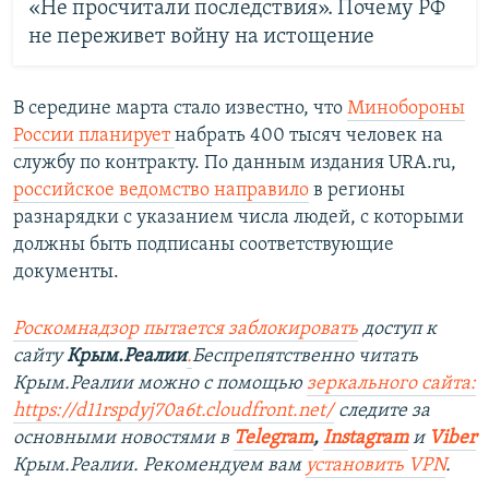
«Не просчитали последствия». Почему РФ
не переживет войну на истощение
В середине марта стало известно, что
Минобороны
России планирует
набрать 400 тысяч человек на
службу по контракту. По данным издания URA.ru,
российское ведомство направило
в регионы
разнарядки с указанием числа людей, с которыми
должны быть подписаны соответствующие
документы.
Роскомнадзор пытается заблокировать
доступ к
сайту
Крым.Реалии
.
Беспрепятственно читать
Крым.Реалии можно с помощью
зеркального сайта:
https://d11rspdyj70a6t.cloudfront.net/
следите за
основными новостями в
Telegram
,
Instagram
и
Viber
Крым.Реалии. Рекомендуем вам
установить VPN
.