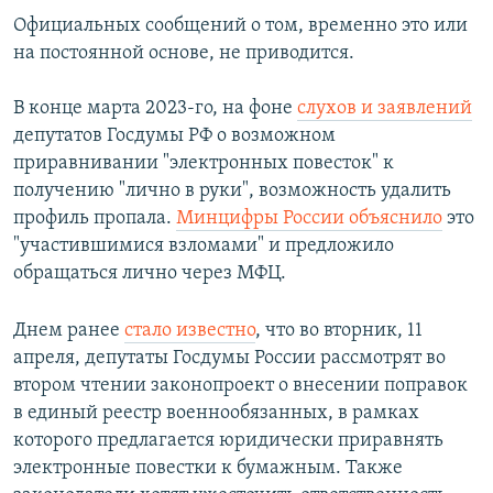
ПРИСОЕДИНЯЙТЕСЬ!
ПОБЕДИТЕЛЕЙ НЕ СУДЯТ?
Официальных сообщений о том, временно это или
на постоянной основе, не приводится.
КРЫМ.НЕПОКОРЕННЫЙ
ELIFBE
В конце марта 2023-го, на фоне
слухов и заявлений
депутатов Госдумы РФ о возможном
УКРАИНСКАЯ ПРОБЛЕМА КРЫМА
приравнивании "электронных повесток" к
Все сайты RFE/RL
получению "лично в руки", возможность удалить
профиль пропала.
Минцифры России объяснило
это
"участившимися взломами" и предложило
обращаться лично через МФЦ.
Днем ранее
стало известно
, что во вторник, 11
апреля, депутаты Госдумы России рассмотрят во
втором чтении законопроект о внесении поправок
в единый реестр военнообязанных, в рамках
которого предлагается юридически приравнять
электронные повестки к бумажным. Также