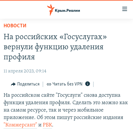
Доступность
ссылки
Вернуться
НОВОСТИ
к
НОВОСТИ
На российских «Госуслугах»
основному
СПЕЦПРОЕКТЫ
содержанию
вернули функцию удаления
ВОДА
Вернутся
ГРУЗ 200
профиля
к
ИСТОРИЯ
КАРТА ВОЕННЫХ ОБЪЕКТОВ КРЫМА
главной
11 апреля 2023, 09:14
ЕЩЕ
11 ЛЕТ ОККУПАЦИИ КРЫМА. 11 ИСТОРИЙ СОПРОТИВЛЕНИЯ
навигации
Вернутся
Поделиться
Читать без VPN
РАДІО СВОБОДА
ИНТЕРАКТИВ
к
На российском сайте "Госуслуги" снова доступна
КАК ОБОЙТИ БЛОКИРОВКУ
ИНФОГРАФИКА
поиску
функция удаления профиля. Сделать это можно как
ТЕЛЕПРОЕКТ КРЫМ.РЕАЛИИ
на самом ресурсе, так и через мобильное
Українською
приложение. Об этом пишут российские издания
СОВЕТЫ ПРАВОЗАЩИТНИКОВ
Qırımtatar
"Коммерсант"
и
РБК
.
ПРОПАВШИЕ БЕЗ ВЕСТИ