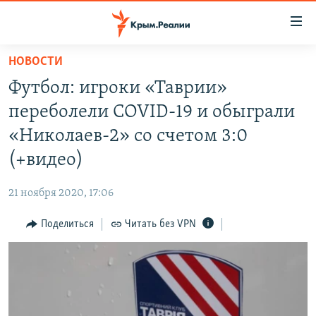
Доступность
ссылки
Вернуться
НОВОСТИ
к
НОВОСТИ
Футбол: игроки «Таврии»
основному
СПЕЦПРОЕКТЫ
содержанию
переболели COVID-19 и обыграли
ВОДА
Вернутся
ГРУЗ 200
«Николаев-2» со счетом 3:0
к
ИСТОРИЯ
КАРТА ВОЕННЫХ ОБЪЕКТОВ КРЫМА
(+видео)
главной
ЕЩЕ
11 ЛЕТ ОККУПАЦИИ КРЫМА. 11 ИСТОРИЙ СОПРОТИВЛЕНИЯ
навигации
21 ноября 2020, 17:06
Вернутся
РАДІО СВОБОДА
ИНТЕРАКТИВ
к
Поделиться
Читать без VPN
КАК ОБОЙТИ БЛОКИРОВКУ
ИНФОГРАФИКА
поиску
ТЕЛЕПРОЕКТ КРЫМ.РЕАЛИИ
Українською
СОВЕТЫ ПРАВОЗАЩИТНИКОВ
Qırımtatar
ПРОПАВШИЕ БЕЗ ВЕСТИ