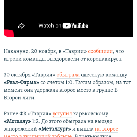
Накануне, 20 ноября, в «Таврии»
сообщили
, что
игроки команды выздоровели от коронавируса.
30 октября «Таврия»
обыграла
одесскую команду
«Реал-Фарма»
со счетом 1:0. Таким образом, на тот
момент она удержала второе место в группе Б
Второй лиги.
Ранее ФК «Таврия»
уступил
харьковскому
«Металл
у
»
1:2. До этого обыграла на выезде
запорожский
«Металлург»
и вышла
на второе
место в турнирной таблице
. В третьем туре