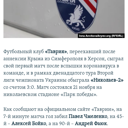
ПРИСОЕДИНЯЙТЕСЬ!
ПОБЕДИТЕЛЕЙ НЕ СУДЯТ?
КРЫМ.НЕПОКОРЕННЫЙ
ELIFBE
УКРАИНСКАЯ ПРОБЛЕМА КРЫМА
Все сайты RFE/RL
Футбольный клуб
«Таврия»
, переехавший после
аннексии Крыма из Симферополя в Херсон, сыграл
свой первый матч после вспышки коронавируса в
команде, и в рамках двенадцатого тура Второй
лиги чемпионата Украины обыграла
«Николаев-2»
со счетом 3:0. Матч состоялся 21 ноября на
николаевском стадионе «Парк победы».
Как сообщают на официальном сайте «Таврии», на
7-й минуте матча гол забил
Павел Чмеленко
, на 45-
й –
Алексей Бойко
, а на 90-й –
Андрей Фаюк
.