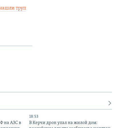
 нашли труп
18:53
РФ на АЗС в
В Керчи дрон упал на жилой дом: