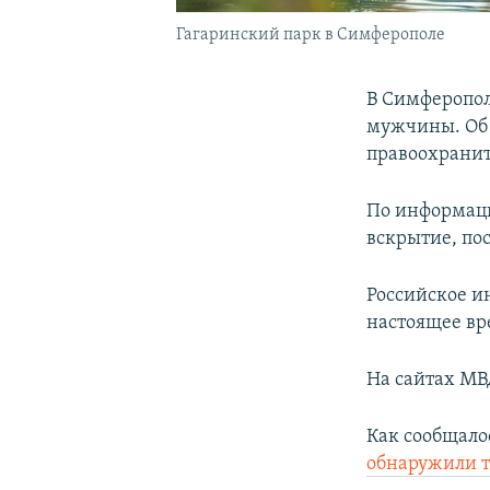
Гагаринский парк в Симферополе
В Симферопол
мужчины. Об 
правоохранит
По информа
вскрытие, по
Российское и
настоящее вр
На сайтах МВ
Как сообщалос
обнаружили 