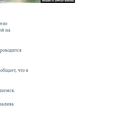
тело
ой на
проводится
общает, что в
вшемся.
 залива