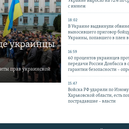
Украине выросло на 72% по 
с июнем
18:02
В Украине выдвинули обвине
выносившего приговор бойц
Украины, попавшего в плен 
где украинцы
16:59
60 процентов украинцев про
передачи России Донбасса в 
щиты прав украинской
гарантии безопасности – опр
15:47
Войска РФ ударили по Изюму
Харьковской области, есть п
пострадавшие – власти