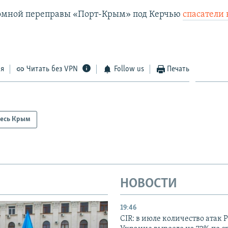
ромной переправы «Порт-Крым» под Керчью
спасатели
ся
Читать без VPN
Follow us
Печать
есь Крым
НОВОСТИ
19:46
CIR: в июле количество атак 