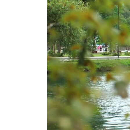
ПОБЕДИТЕЛЕЙ НЕ СУДЯТ?
КРЫМ.НЕПОКОРЕННЫЙ
ELIFBE
УКРАИНСКАЯ ПРОБЛЕМА КРЫМА