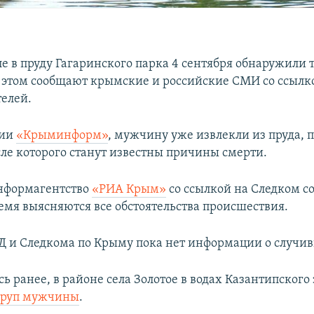
е в пруду Гагаринского парка 4 сентября обнаружили 
этом сообщают крымские и российские СМИ со ссылк
елей.
ции
«Крыминформ»
, мужчину уже извлекли из пруда, 
сле которого станут известны причины смерти.
нформагентство
«РИА Крым»
со ссылкой на Следком со
емя выясняются все обстоятельства происшествия.
Д и Следкома по Крыму пока нет информации о случи
ь ранее, в районе села Золотое в водах Казантипского
труп мужчины
.