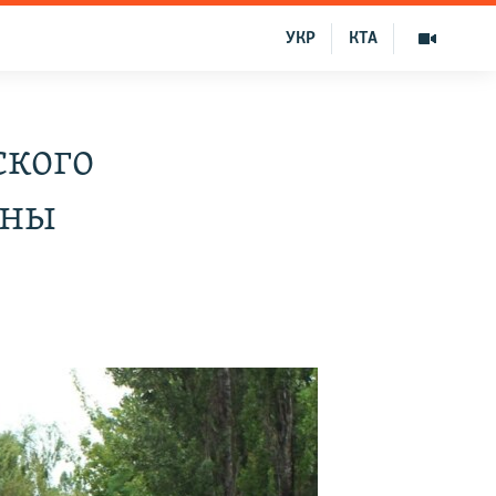
УКР
КТА
ского
ины