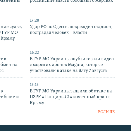
сравнению
российские власти сообщают о жертвах
17:28
ние судье,
Удар РФ по Одессе: поврежден стадион,
у ГУР МО
пострадал человек – власти
в Крыму
16:22
тив
В ГУР МО Украины опубликовали видео
обмен на
с морских дронов Magura, которые
ос
участвовали в атаке на Ялту 7 августа
15:15
 в
В ГУР МО Украины заявили об атаке на
огибшие и
ПЗРК «Панцирь-С1» и военный кран в
Крыму
БОЛЬШЕ