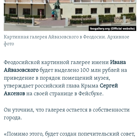
ПРИСОЕДИНЯЙТЕСЬ!
ПОБЕДИТЕЛЕЙ НЕ СУДЯТ?
КРЫМ.НЕПОКОРЕННЫЙ
ELIFBE
Картинная галерея Айвазовского в Феодосии. Архивное
УКРАИНСКАЯ ПРОБЛЕМА КРЫМА
фото
Все сайты RFE/RL
Феодосийской картинной галерее имени
Ивана
Айвазовского
будет выделено 100 млн рублей на
приведение в порядок помещений музея,
утверждает российский глава Крыма
Сергей
Аксенов
на своей странице в Фейсбуке.
Он уточнил, что галерея остается в собственности
города.
«Помимо этого, будет создан попечительский совет,