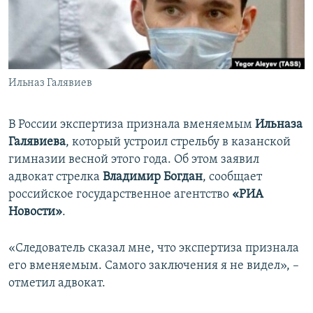
ПРИСОЕДИНЯЙТЕСЬ!
ПОБЕДИТЕЛЕЙ НЕ СУДЯТ?
КРЫМ.НЕПОКОРЕННЫЙ
ELIFBE
Ильназ Галявиев
УКРАИНСКАЯ ПРОБЛЕМА КРЫМА
Все сайты RFE/RL
В России экспертиза признала вменяемым
Ильназа
Галявиева
, который устроил стрельбу в казанской
гимназии весной этого года. Об этом заявил
адвокат стрелка
Владимир Богдан
, сообщает
российское государственное агентство
«РИА
Новости»
.
«Следователь сказал мне, что экспертиза признала
его вменяемым. Самого заключения я не видел», –
отметил адвокат.