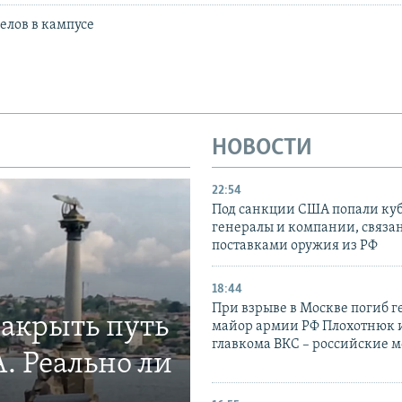
елов в кампусе
НОВОСТИ
22:54
Под санкции США попали ку
генералы и компании, связа
поставками оружия из РФ
18:44
При взрыве в Москве погиб г
закрыть путь
майор армии РФ Плохотнюк и
главкома ВКС – российские 
. Реально ли