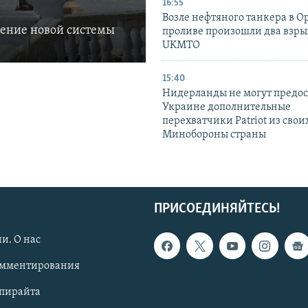
16:55
Возле нефтяного танкера в 
ление новой системы
проливе произошли два взры
UKMTO
15:40
Нидерланды не могут предос
Украине дополнительные
перехватчики Patriot из своих
Минобороны страны
ПРИСОЕДИНЯЙТЕСЬ!
и. О нас
омментирования
опирайта