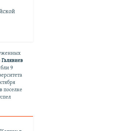
ийской
руженных
 Галявиев
ибли 9
верситета
октября
в поселке
успел