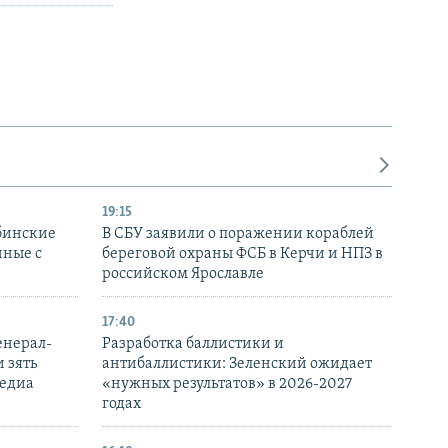
19:15
бинские
В СБУ заявили о поражении кораблей
нные с
береговой охраны ФСБ в Керчи и НПЗ в
российском Ярославле
17:40
енерал-
Разработка баллистики и
 зять
антибаллистики: Зеленский ожидает
медиа
«нужных результатов» в 2026-2027
годах