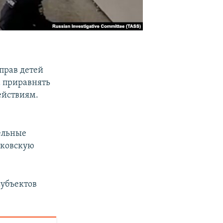
прав детей
 приравнять
ействиям.
ельные
ьковскую
субъектов