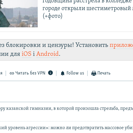
Годовщина расстрела в колледже 
городе открыли шестиметровый
(+фото)
ез блокировки и цензуры! Установить
прилож
лии для
iOS
і
Android
.
ся
Читать без VPN
Follow us
Печать
ору казанской гимназии, в которой произошла стрельба, пред
кий уровень агрессии»: можно ли предотвратить массовое уби