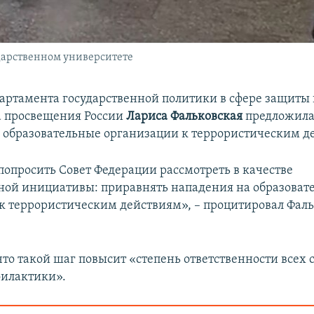
дарственном университете
артамента государственной политики в сфере защиты 
а просвещения России
Лариса Фальковская
предложила
 образовательные организации к террористическим д
 попросить Совет Федерации рассмотреть в качестве
ной инициативы: приравнять нападения на образоват
к террористическим действиям», – процитировал Фал
что такой шаг повысит «степень ответственности всех 
филактики».