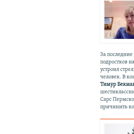
За последние
подростков н
устроил стрел
человек. В к
Тимур Бекма
шестиклассни
Сарс Пермског
причинить ко