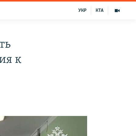
УКР
КТА
ть
ия к