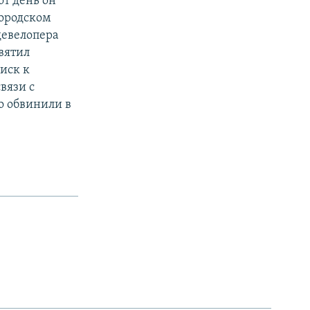
от день он
городском
девелопера
вятил
иск к
вязи с
о обвинили в