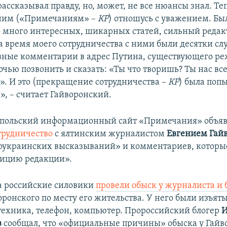
ассказывал правду, но, может, не все нюансы знал. Те
к ним («Примечаниям» –
КР
) отношусь с уважением. Бы
 много интересных, шикарных статей, сильный редакт
за время моего сотрудничества с ними были десятки слу
вные комментарии в адрес Путина, существующего ре
чью позвонить и сказать: «Ты что творишь? Ты нас вс
». И это (прекращение сотрудничества –
КР
) была поп
», – считает Гайворонский.
опольский информационный сайт «Примечания» объяви
трудничество
с ялтинским журналистом
Евгением Гай
роукраинских высказываний» и комментариев, которы
зицию редакции».
та российские силовики
провели обыск у журналиста и 
оронского по месту его жительства. У него были изъят
техника, телефон, компьютер. Пророссийский блогер
И
в
сообщал, что «официальные причины» обыска у Гайв