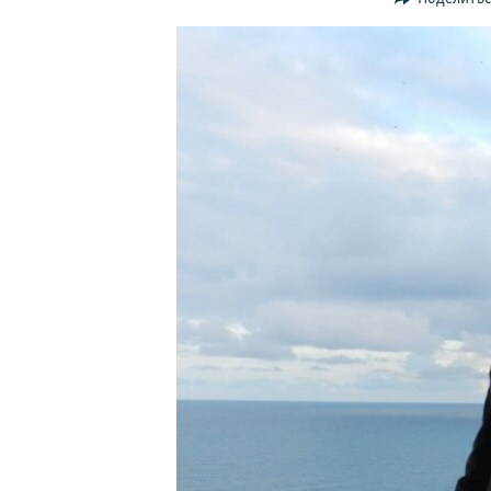
ПОБЕДИТЕЛЕЙ НЕ СУДЯТ?
КРЫМ.НЕПОКОРЕННЫЙ
ELIFBE
УКРАИНСКАЯ ПРОБЛЕМА КРЫМА