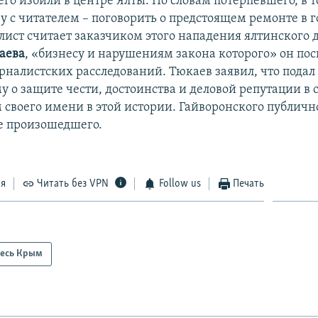
его избили в центре Ялты. По словам потерпевшего, в т
чу с читателем – поговорить о предстоящем ремонте в 
лист считает заказчиком этого нападения ялтинского 
аева
, «бизнесу и нарушениям закона которого» он пос
рналистских расследований. Тюкаев заявил, что подал 
 о защите чести, достоинства и деловой репутации в с
своего имени в этой истории. Гайворонского публичн
е произошедшего.
ся
Читать без VPN
Follow us
Печать
есь Крым