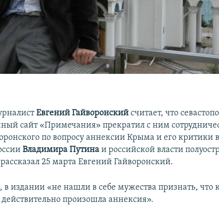
урналист
Евгений Гайворонский
считает, что севастоп
ый сайт «Примечания» прекратил с ним сотрудничес
оронского по вопросу аннексии Крыма и его критики в
оссии
Владимира Путина
и российской власти полуостр
рассказал 25 марта Евгений Гайворонский.
, в издании «не нашли в себе мужества признать, что к
о действительно произошла аннексия».