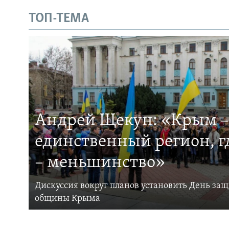
ТОП-ТЕМА
Андрей Щекун: «Крым –
единственный регион, 
– меньшинство»
Дискуссия вокруг планов установить День за
общины Крыма