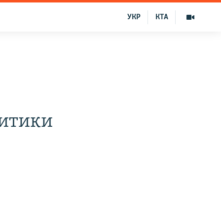
УКР
КТА
ритики