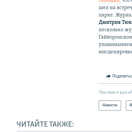
сообщил
,
что 
шел на встре
парке. Журна
Дмитрия Тюк
несколько жу
Гайворонскому
упоминанием 
инсценировк
Поделить
This item is part of
Новости
В
ЧИТАЙТЕ ТАКЖЕ: