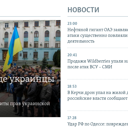
НОВОСТИ
23:00
Нефтяной гигант ОАЭ заявляе
атаки существенно повлияли 
деятельность
20:41
Продажи Wildberries упали н
после атак ВСУ – СМИ
где украинцы
18:53
В Керчи дрон упал на жилой 
российские власти сообщают
щиты прав украинской
17:28
Удар РФ по Одессе: поврежде