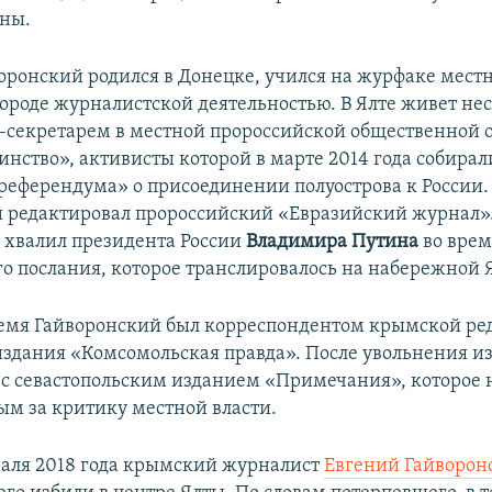
тны.
оронский родился в Донецке, учился на журфаке местн
ороде журналистской деятельностью. В Ялте живет нес
с-секретарем в местной пророссийской общественной
инство», активисты которой в марте 2014 года собирал
референдума» о присоединении полуострова к России.
 редактировал пророссийский «Евразийский журнал».
 хвалил президента России
Владимира Путина
во врем
го послания, которое транслировалось на набережной 
емя Гайворонский был корреспондентом крымской ре
издания «Комсомольская правда». После увольнения из
 с севастопольским изданием «Примечания», которое
м за критику местной власти.
раля 2018 года крымский журналист
Евгений Гайворон