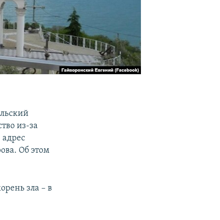
ольский
тво из-за
 адрес
ова. Об этом
орень зла – в