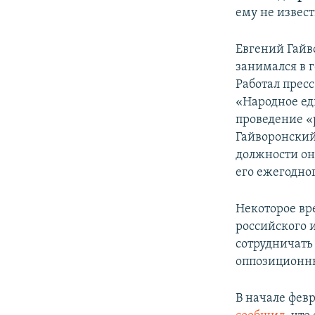
ему не извес
Евгений Гайв
занимался в г
Работал прес
«Народное ед
проведение «
Гайворонский
должности он
его ежегодно
Некоторое вр
российского 
сотрудничать
оппозиционны
В начале фев