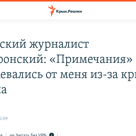
ский журналист
ронский: «Примечания»
евались от меня из-за к
на
6:59
ся
Читать без VPN