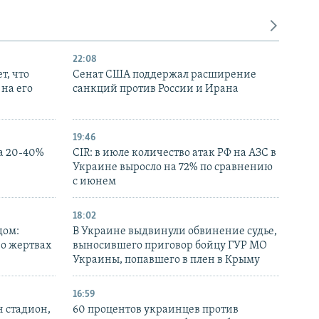
22:08
т, что
Сенат США поддержал расширение
на его
санкций против России и Ирана
19:46
а 20-40%
CIR: в июле количество атак РФ на АЗС в
Украине выросло на 72% по сравнению
с июнем
18:02
дом:
В Украине выдвинули обвинение судье,
 о жертвах
выносившего приговор бойцу ГУР МО
Украины, попавшего в плен в Крыму
16:59
н стадион,
60 процентов украинцев против