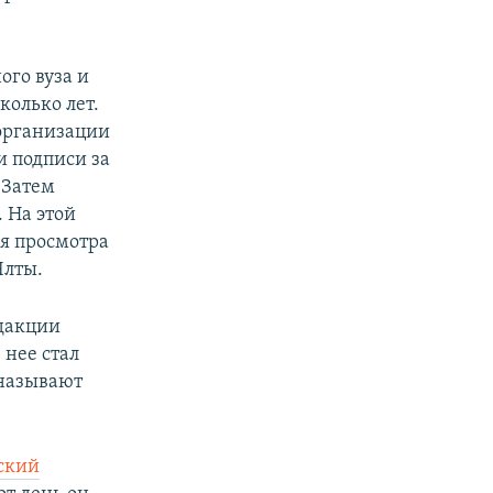
ого вуза и
колько лет.
 организации
и подписи за
 Затем
 На этой
я просмотра
Ялты.
дакции
 нее стал
 называют
ский