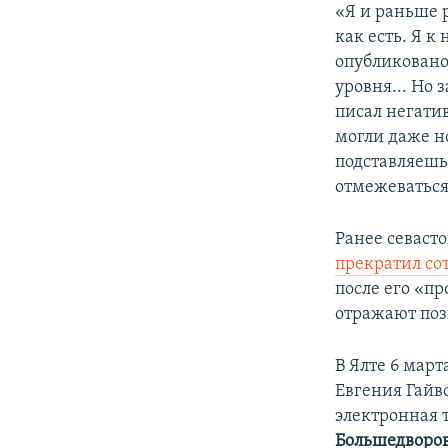
«Я и раньше р
как есть. Я 
опубликовано
уровня... Но 
писал негати
могли даже но
подставляешь
отмежеваться
Ранее севаст
прекратил со
после его «п
отражают по
В Ялте 6 мар
Евгения Гайв
электронная 
Большедворо