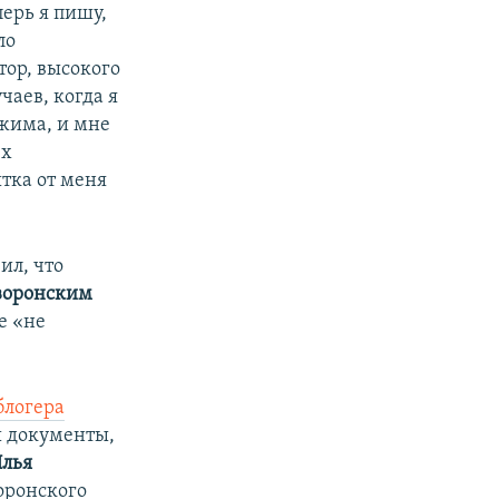
перь я пишу,
ло
ор, высокого
чаев, когда я
жима, и мне
ех
ытка от меня
л, что​
воронским
е «не
блогера
ы документы,
лья
оронского