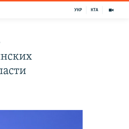
УКР
КТА
о
инских
ласти