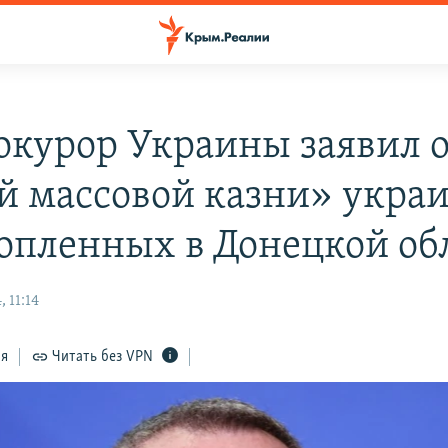
окурор Украины заявил 
й массовой казни» укра
опленных в Донецкой об
 11:14
ся
Читать без VPN