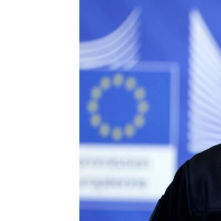
ПОБЕДИТЕЛЕЙ НЕ СУДЯТ?
КРЫМ.НЕПОКОРЕННЫЙ
ELIFBE
УКРАИНСКАЯ ПРОБЛЕМА КРЫМА