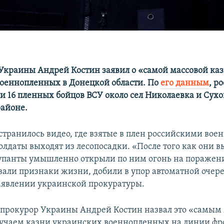
Украины Андрей Костин заявил о «самой массовой ка
оеннопленных в Донецкой области. По
его данным
, р
и 16 пленных бойцов ВСУ около сел Николаевка и Сухо
айоне.
остранилось видео, где взятые в плен российскими во
олдаты выходят из лесопосадки. «После того как они в
упанты умышленно открыли по ним огонь на поражен
вали признаки жизни, добили в упор автоматной очере
заявлении украинской прокуратуры.
прокурор Украины Андрей Костин назвал это «самым
учаем казни украинских военнопленных на линии фро