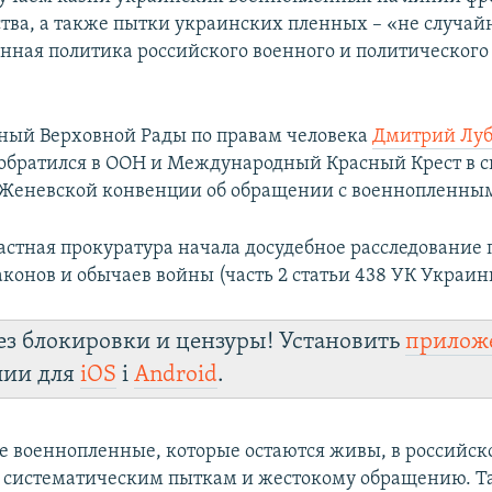
ства, а также пытки украинских пленных – «не случайн
нная политика российского военного и политического
ный Верховной Рады по правам человека
Дмитрий Лу
о обратился в ООН и Международный Красный Крест в с
Женевской конвенции об обращении с военнопленны
астная прокуратура начала досудебное расследование п
конов и обычаев войны (часть 2 статьи 438 УК Украин
ез блокировки и цензуры! Установить
прилож
лии для
iOS
і
Android
.
е военнопленные, которые остаются живы, в российск
 систематическим пыткам и жестокому обращению. Т