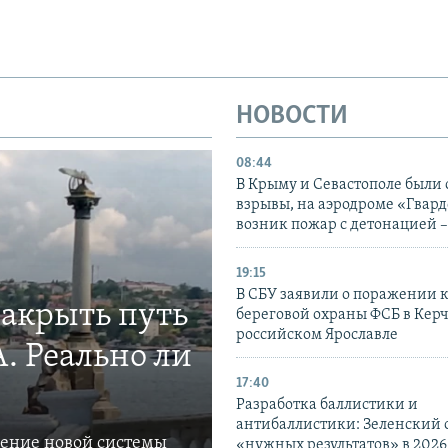
НОВОСТИ
08:44
В Крыму и Севастополе были
взрывы, на аэродроме «Гвар
возник пожар с детонацией 
19:15
В СБУ заявили о поражении 
закрыть путь
береговой охраны ФСБ в Керч
российском Ярославле
. Реально ли
17:40
Разработка баллистики и
антибаллистики: Зеленский
ление новой системы
«нужных результатов» в 2026