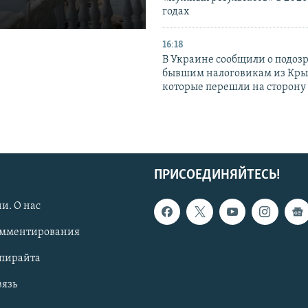
годах
16:18
В Украине сообщили о подоз
бывшим налоговикам из Кры
которые перешли на сторону
ПРИСОЕДИНЯЙТЕСЬ!
и. О нас
омментирования
опирайта
вязь