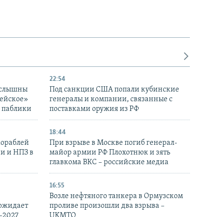
22:54
 слышны
Под санкции США попали кубинские
дейское»
генералы и компании, связанные с
– паблики
поставками оружия из РФ
18:44
кораблей
При взрыве в Москве погиб генерал-
и и НПЗ в
майор армии РФ Плохотнюк и зять
главкома ВКС – российские медиа
16:55
Возле нефтяного танкера в Ормузском
 ожидает
проливе произошли два взрыва –
-2027
UKMTO