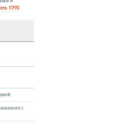
ями в
ить VPN
.
ацией
вязанного с