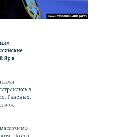
зни»
оссийские
й Яр в
енными
ыстроились в
ие. Раненых,
дью», –
 массовым»
нта. По его