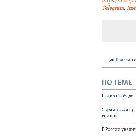
https://d3k1p
Telegram
,
Ins
Поделить
ПО ТЕМЕ
Радио Свобода 
Украинская про
войной
В России увели