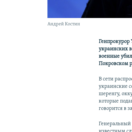
Андрей Костин
Генпрокурор 
украинских в
военные убил
Покровском р
В сети распр
украинские с
шеренгу, окк
которые пода
говорится в 
Генеральный 
известным сл