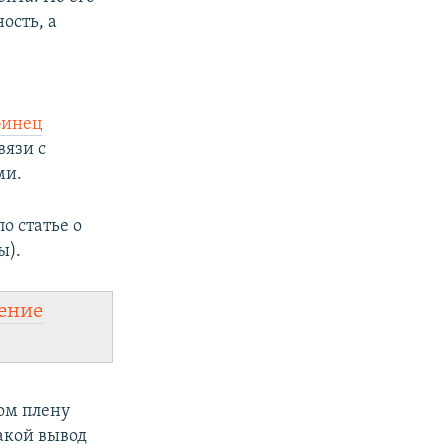
ость, а
бинец
вязи с
ми.
о статье о
ы).
ение
ом плену
акой вывод