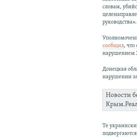
словам, убий
целенаправле
руководства».
Уполномочен
сообщил
, чт
нарушением 
Донецкая обл
нарушении за
Новости б
Крым.Реа
Те украински
подвергаются