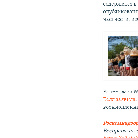
содержится в
опубликованн
частности, и
Ранее глава 
Белл заявила
военнопленны
Роскомнадзор
Беспрепятств