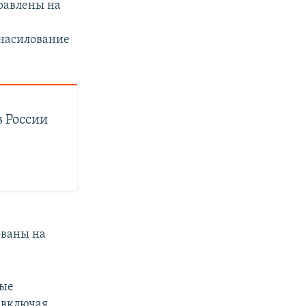
равлены на
знасилование
в России
ованы на
вые
 включая