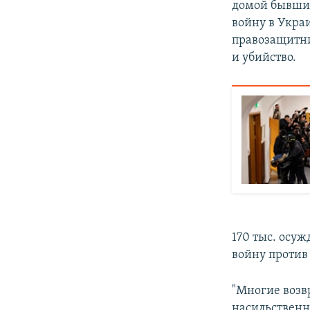
домой бывших
войну в Украи
правозащитни
и убийство.
170 тыс. осу
войну против
"Многие возв
насильственн