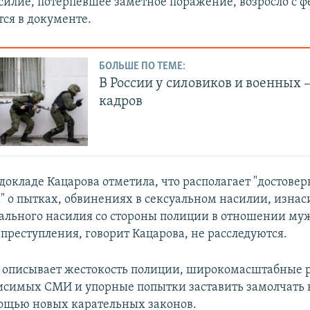
силие, потерпевшее заметное поражение, возросло с ф
тся в документе.
БОЛЬШЕ ПО ТЕМЕ:
В России у силовиков и военных 
кадров
 докладе Кацарова отметила, что располагает "достов
 о пытках, обвинениях в сексуальном насилии, изнас
уального насилия со стороны полиции в отношении му
преступления, говорит Кацарова, не расследуются.
 описывает жестокость полиции, широкомасштабные 
исимых СМИ и упорные попытки заставить замолчать
ощью новых карательных законов.