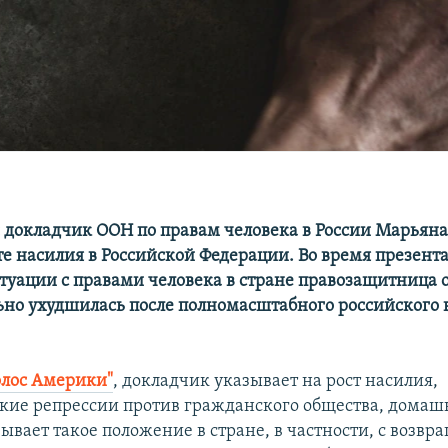
докладчик ООН по правам человека в России Марьяна
сте насилия в Российской Федерации. Во время презент
итуации с правами человека в стране правозащитница о
ьно ухудшилась после полномасштабного российского 
олос Америки"
, докладчик указывает на рост насилия,
кие репрессии против гражданского общества, домаш
ывает такое положение в стране, в частности, с возв