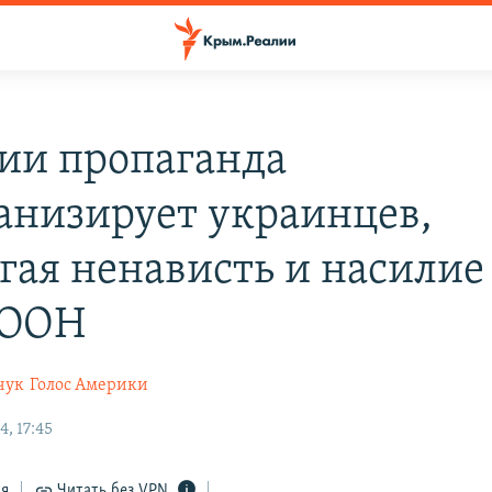
сии пропаганда
анизирует украинцев,
гая ненависть и насилие
 ООН
чук
Голос Америки
, 17:45
ся
Читать без VPN