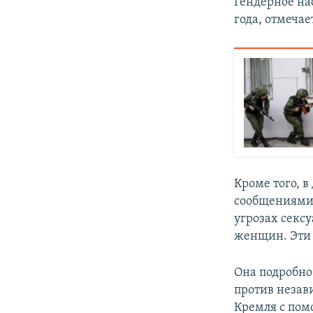
Гендерное на
года, отмечае
Кроме того, в
сообщениями"
угрозах секс
женщин. Эти 
Она подробно
против незав
Кремля с пом