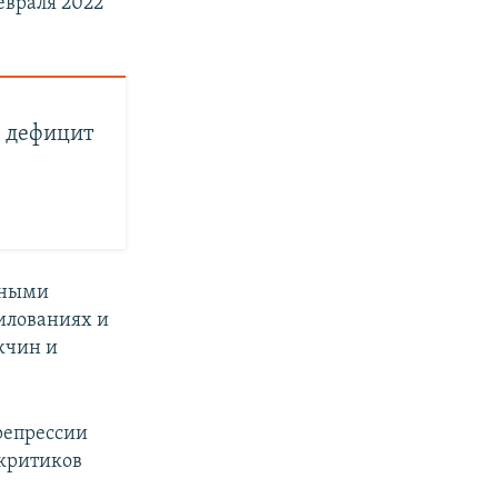
евраля 2022
– дефицит
ерными
илованиях и
жчин и
репрессии
 критиков