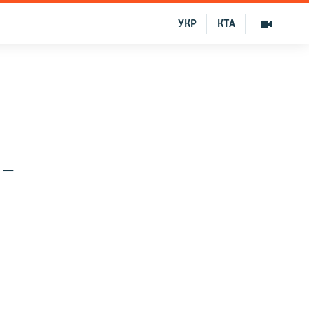
УКР
КТА
 –