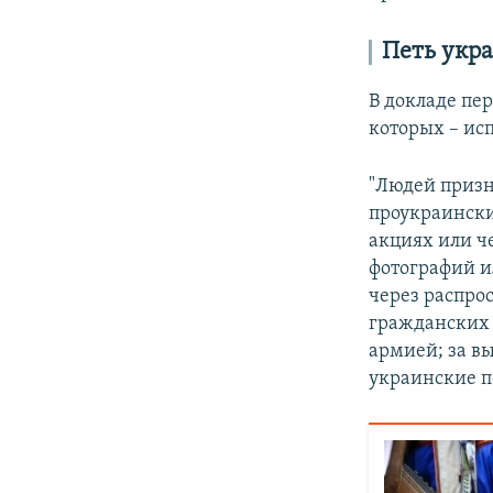
Петь укр
В докладе пе
которых – ис
"Людей призн
проукраински
акциях или ч
фотографий и
через распро
гражданских 
армией; за вы
украинские пе