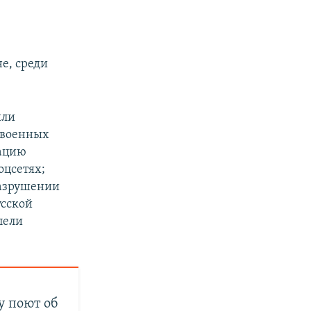
е, среди
или
ивоенных
кацию
оцсетях;
разрушении
усской
пели
у поют об