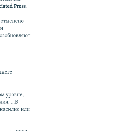
ciated Press
.
ы отменено
ии
возобновляют
шнего
ом уровне,
лия. …В
 насилие или