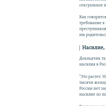
сексуальное 
Как говоритс
требование к
преступников
им родительс
Насилие, 
Докладчик та
насилия в Рос
"Это растет.
тысячи женщи
России нет з
насилие по по