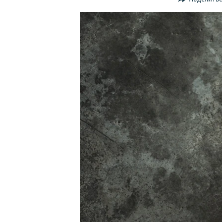
ПОБЕДИТЕЛЕЙ НЕ СУДЯТ?
КРЫМ.НЕПОКОРЕННЫЙ
ELIFBE
УКРАИНСКАЯ ПРОБЛЕМА КРЫМА