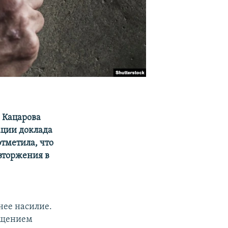
 Кацарова
ации доклада
тметила, что
вторжения в
нее насилие.
ращением