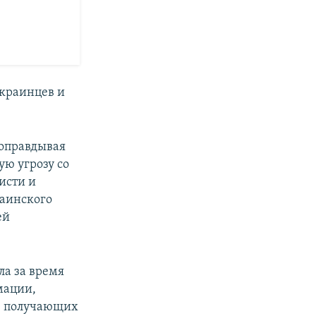
украинцев и
 оправдывая
ю угрозу со
исти и
раинского
ей
ла за время
мации,
е получающих