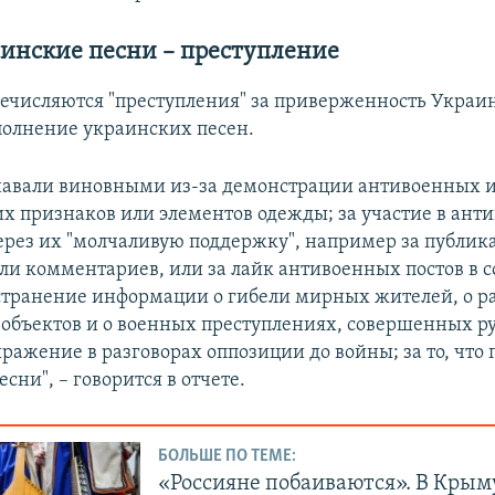
аинские песни – преступление
речисляются "преступления" за приверженность Украин
полнение украинских песен.
авали виновными из-за демонстрации антивоенных 
х признаков или элементов одежды; за участие в ант
ерез их "молчаливую поддержку", например за публи
ли комментариев, или за лайк антивоенных постов в с
странение информации о гибели мирных жителей, о 
объектов и о военных преступлениях, совершенных р
ражение в разговорах оппозиции до войны; за то, что 
сни", – говорится в отчете.
БОЛЬШЕ ПО ТЕМЕ:
«Россияне побаиваются». В Крым