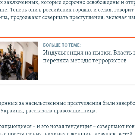
 заключенных, которые досрочно освобождены и отп
не. Теперь они в российских городах и селах, говорит
ца, продолжают совершать преступления, включая и
БОЛЬШЕ ПО ТЕМЕ:
Индульгенция на пытки. Власть 
переняла методы террористов
жденных за насильственные преступления были заверб
 Украины, рассказала правозащитница.
ращающиеся – и это новая тенденция – совершают но
ые преступления, начиная с женщин, девушек, детей,