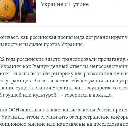
Украине и Путине
исывает, как российская пропаганда дегуманизирует 
нависть и насилие против Украины.
022 года российские власти транслировали пропаганду,
 Украины как "вынужденный ответ на непосредственну
ины", и использовали риторику для разжигания ненав
ив украинцев. Это включает в себя дегуманизацию ук
ицание существования Украины как государства со сво
группой или культурой", – говорится в докладе.
чик ООН описывает также, какие законы Россия приня
 Украины, чтобы ограничить распространение инфор
озиционное мнение или направлены на преследовани