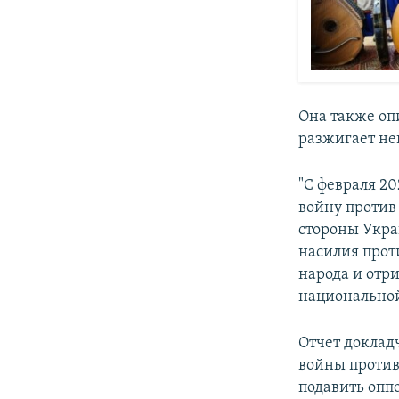
Она также оп
разжигает не
"С февраля 2
войну против
стороны Укра
насилия прот
народа и отр
национальной 
Отчет доклад
войны против
подавить опп