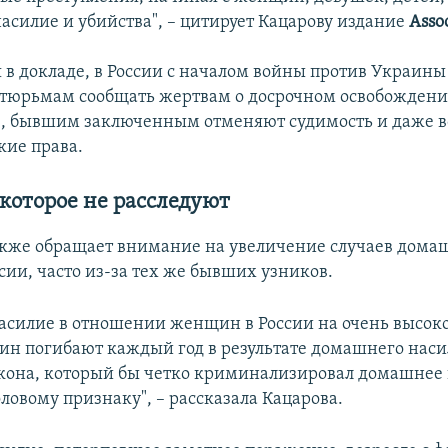
насилие и убийства", – цитирует Кацарову издание
Asso
я в докладе, в России с началом войны против Украин
 тюрьмам сообщать жертвам о досрочном освобожден
, бывшим заключенным отменяют судимость и даже 
кие права.
которое не расследуют
кже обращает внимание на увеличение случаев дома
сии, часто из-за тех же бывших узников.
 Насилие в отношении женщин в России на очень высок
н погибают каждый год в результате домашнего наси
акона, который бы четко криминализировал домашнее
ловому признаку", – рассказала Кацарова.