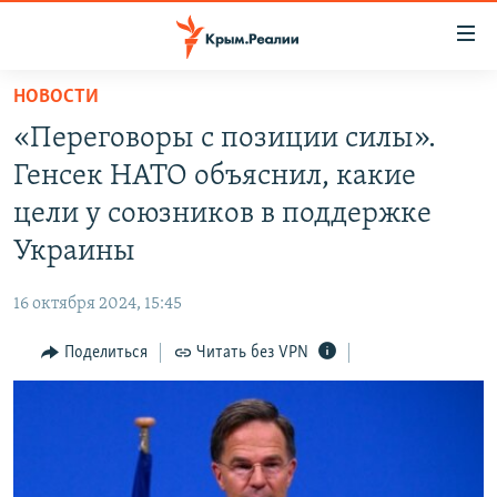
Доступность
ссылки
Вернуться
НОВОСТИ
к
НОВОСТИ
«Переговоры с позиции силы».
основному
СПЕЦПРОЕКТЫ
содержанию
Генсек НАТО объяснил, какие
ВОДА
Вернутся
ГРУЗ 200
цели у союзников в поддержке
к
ИСТОРИЯ
КАРТА ВОЕННЫХ ОБЪЕКТОВ КРЫМА
Украины
главной
ЕЩЕ
11 ЛЕТ ОККУПАЦИИ КРЫМА. 11 ИСТОРИЙ СОПРОТИВЛЕНИЯ
навигации
16 октября 2024, 15:45
Вернутся
РАДІО СВОБОДА
ИНТЕРАКТИВ
к
Поделиться
Читать без VPN
КАК ОБОЙТИ БЛОКИРОВКУ
ИНФОГРАФИКА
поиску
ТЕЛЕПРОЕКТ КРЫМ.РЕАЛИИ
Українською
СОВЕТЫ ПРАВОЗАЩИТНИКОВ
Qırımtatar
ПРОПАВШИЕ БЕЗ ВЕСТИ