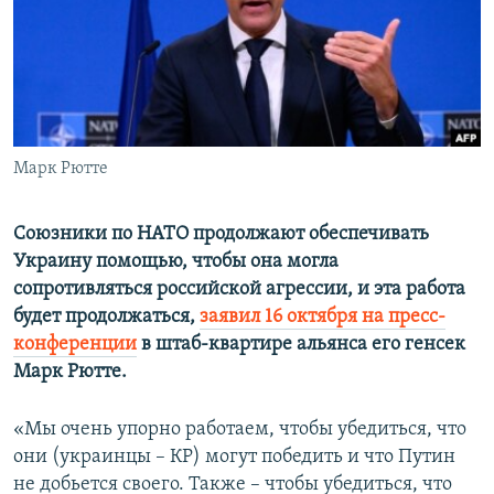
ПРИСОЕДИНЯЙТЕСЬ!
ПОБЕДИТЕЛЕЙ НЕ СУДЯТ?
КРЫМ.НЕПОКОРЕННЫЙ
ELIFBE
УКРАИНСКАЯ ПРОБЛЕМА КРЫМА
Все сайты RFE/RL
Марк Рютте
Союзники по НАТО продолжают обеспечивать
Украину помощью, чтобы она могла
сопротивляться российской агрессии, и эта работа
будет продолжаться,
заявил 16 октября на пресс-
конференции
в штаб-квартире альянса его генсек
Марк Рютте.
«Мы очень упорно работаем, чтобы убедиться, что
они (украинцы – КР) могут победить и что Путин
не добьется своего. Также – чтобы убедиться, что