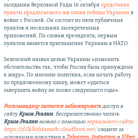
заседании Верховной Рады 16 октября
представил
пункты предлагаемого им плана победы Украины
в
войне с Россией. Он состоит из пяти публичных
пунктов и нескольких засекреченных
приложений. По словам президента, первым
пунктом является приглашение Украины в НАТО.
Зеленский назвал целью Украины «изменить
обстоятельства так, чтобы Россия была принуждена
к миру». По мнению политика, если начать работу
по предложенному плану, может «удаться
завершить войну не позже следующего года».
Роскомнадзор пытается заблокировать
доступ к
сайту
Крым.Реалии
. Беспрепятственно читать
Крым.Реалии
можно с помощью
зеркального сайта:
https://d1lklkth4zma9c.cloudfront.net/
следите за
основными новостями в
Telegram
,
Instagram
и
Viber