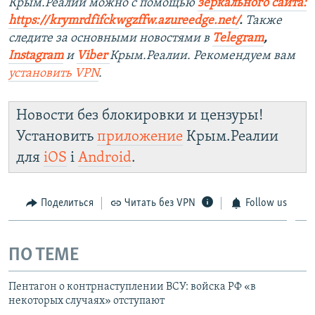
Крым.Реалии можно с помощью
зеркального сайта:
https://krymrdfifckwgzffw.azureedge.net/
. ​
Также
следите за основными новостями в
Telegram
,
Instagram
и
Viber
Крым.Реалии. Рекомендуем вам
установить
VPN
.
Новости без блокировки и цензуры!
Установить
приложение
Крым.Реалии
для
iOS
і
Android
.
Поделиться
Читать без VPN
Follow us
ПО ТЕМЕ
Пентагон о контрнаступлении ВСУ: войска РФ «в
некоторых случаях» отступают