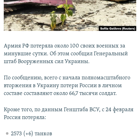
ПРИСОЕДИНЯЙТЕСЬ!
ПОБЕДИТЕЛЕЙ НЕ СУДЯТ?
КРЫМ.НЕПОКОРЕННЫЙ
ELIFBE
УКРАИНСКАЯ ПРОБЛЕМА КРЫМА
Армия РФ потеряла около 100 своих военных за
Все сайты RFE/RL
минувшие сутки. Об этом сообщил Генеральный
штаб Вооруженных сил Украины.
По сообщению, всего с начала полномасштабного
вторжения в Украину потери России в личном
составе составляют около 66,7 тысячи солдат.
Кроме того, по данным Генштаба ВСУ, с 24 февраля
Россия потеряла:
2573 (+6) танков