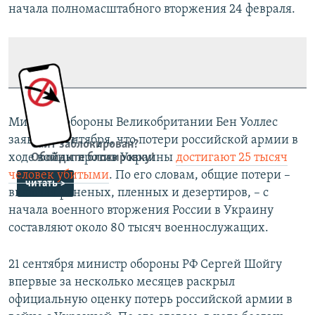
начала полномасштабного вторжения 24 февраля.
Министр обороны Великобритании Бен Уоллес
заявил 5 сентября, что потери российской армии в
Сайт заблокирован?
Обойдите блокировку!
ходе войны против Украины
достигают 25 тысяч
человек убитыми
. По его словам, общие потери –
читать >
включая раненых, пленных и дезертиров, – с
начала военного вторжения России в Украину
составляют около 80 тысяч военнослужащих.
21 сентября министр обороны РФ Сергей Шойгу
впервые за несколько месяцев раскрыл
официальную оценку потерь российской армии в