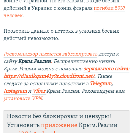
войне с Украиной. По его словам, в ходе боевых
действий в Украине с конца февраля
погибли 5937
человек
.
Проверить данные о потерях в условиях боевых
действий невозможно.
Роскомнадзор пытается заблокировать
доступ к
сайту
Крым.Реалии
.
Беспрепятственно читать
Крым.Реалии мож
но с помощью
зеркального сайта:
https://d1axlkqxm41y9z.cloudfront.net/
. ​
Также
следите за основными новостями в
Telegram
,
Instagra
m
и
Viber
Крым.Реалии. Рекомендуем вам
установить
VPN
.
Новости без блокировки и цензуры!
Установить
приложение
Крым.Реалии