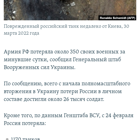
ПРИСОЕДИНЯЙТЕСЬ!
ПОБЕДИТЕЛЕЙ НЕ СУДЯТ?
КРЫМ.НЕПОКОРЕННЫЙ
Поврежденный российский танк недалеко от Киева, 30
ELIFBE
марта 2022 года
УКРАИНСКАЯ ПРОБЛЕМА КРЫМА
Все сайты RFE/RL
Армия РФ потеряла около 350 своих военных за
минувшие сутки, сообщил Генеральный штаб
Вооруженных сил Украины.
По сообщению, всего с начала полномасштабного
вторжения в Украину потери России в личном
составе достигли около 26 тысяч солдат.
Кроме того, по данным Генштаба ВСУ, с 24 февраля
Россия потеряла:
1170 танков