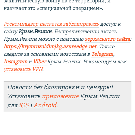
захватническую войну на ее территории, и
называет это «специальной операцией».
Роскомнадзор пытается заблокировать
доступ к
сайту
Крым.Реалии
.
Беспрепятственно читать
Крым.Реалии можно с помощью
зеркального сайта
:
https://krymrnzoldlmjkg.azureedge.net
.
Также
следите за основными новостями в
Telegram
,
Instagram
и
Viber
Крым.Реалии. Рекомендуем вам
установить
VPN
.
Новости без блокировки и цензуры!
Установить
приложение
Крым.Реалии
для
iOS
і
Android
.