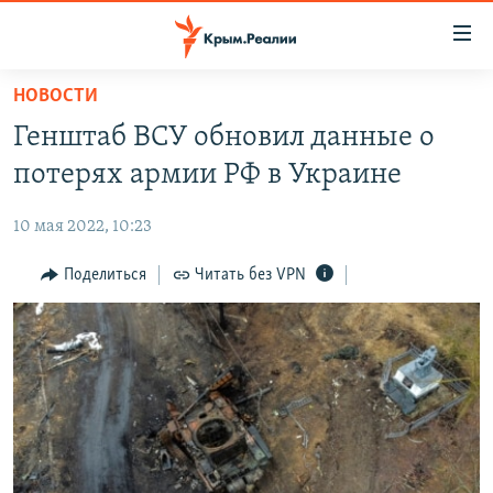
Доступность
ссылки
Вернуться
НОВОСТИ
к
НОВОСТИ
Генштаб ВСУ обновил данные о
основному
СПЕЦПРОЕКТЫ
содержанию
потерях армии РФ в Украине
ВОДА
Вернутся
ГРУЗ 200
к
10 мая 2022, 10:23
ИСТОРИЯ
КАРТА ВОЕННЫХ ОБЪЕКТОВ КРЫМА
главной
ЕЩЕ
Поделиться
Читать без VPN
11 ЛЕТ ОККУПАЦИИ КРЫМА. 11 ИСТОРИЙ СОПРОТИВЛЕНИЯ
навигации
Вернутся
РАДІО СВОБОДА
ИНТЕРАКТИВ
к
КАК ОБОЙТИ БЛОКИРОВКУ
ИНФОГРАФИКА
поиску
ТЕЛЕПРОЕКТ КРЫМ.РЕАЛИИ
Українською
СОВЕТЫ ПРАВОЗАЩИТНИКОВ
Qırımtatar
ПРОПАВШИЕ БЕЗ ВЕСТИ