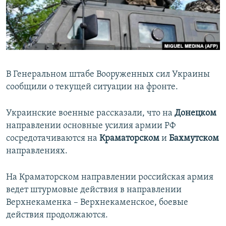
ПРИСОЕДИНЯЙТЕСЬ!
ПОБЕДИТЕЛЕЙ НЕ СУДЯТ?
КРЫМ.НЕПОКОРЕННЫЙ
ELIFBE
УКРАИНСКАЯ ПРОБЛЕМА КРЫМА
В Генеральном штабе Вооруженных сил Украины
Все сайты RFE/RL
сообщили о текущей ситуации на фронте.
Украинские военные рассказали, что на
Донецком
направлении основные усилия армии РФ
сосредотачиваются на
Краматорском
и
Бахмутском
направлениях.
На Краматорском направлении российская армия
ведет штурмовые действия в направлении
Верхнекаменка – Верхнекаменское, боевые
действия продолжаются.