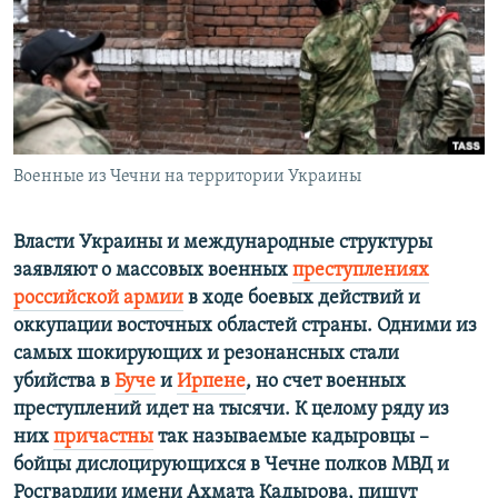
ПРИСОЕДИНЯЙТЕСЬ!
ПОБЕДИТЕЛЕЙ НЕ СУДЯТ?
КРЫМ.НЕПОКОРЕННЫЙ
ELIFBE
УКРАИНСКАЯ ПРОБЛЕМА КРЫМА
Все сайты RFE/RL
Военные из Чечни на территории Украины
Власти Украины и международные структуры
заявляют о массовых военных
преступлениях
российской армии
в ходе боевых действий и
оккупации восточных областей страны. Одними из
самых шокирующих и резонансных стали
убийства в
Буче
и
Ирпене
, но счет военных
преступлений идет на тысячи. К целому ряду из
них
причастны
так называемые кадыровцы –
бойцы дислоцирующихся в Чечне полков МВД и
Росгвардии имени Ахмата Кадырова, пишут