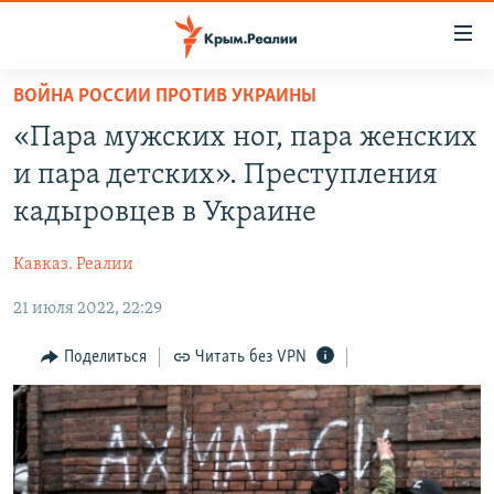
Доступность
ссылки
Вернуться
ВОЙНА РОССИИ ПРОТИВ УКРАИНЫ
к
НОВОСТИ
«Пара мужских ног, пара женских
основному
СПЕЦПРОЕКТЫ
содержанию
и пара детских». Преступления
ВОДА
Вернутся
ГРУЗ 200
кадыровцев в Украине
к
ИСТОРИЯ
КАРТА ВОЕННЫХ ОБЪЕКТОВ КРЫМА
главной
Кавказ. Реалии
ЕЩЕ
11 ЛЕТ ОККУПАЦИИ КРЫМА. 11 ИСТОРИЙ СОПРОТИВЛЕНИЯ
навигации
Вернутся
21 июля 2022, 22:29
РАДІО СВОБОДА
ИНТЕРАКТИВ
к
КАК ОБОЙТИ БЛОКИРОВКУ
ИНФОГРАФИКА
Поделиться
Читать без VPN
поиску
ТЕЛЕПРОЕКТ КРЫМ.РЕАЛИИ
Українською
СОВЕТЫ ПРАВОЗАЩИТНИКОВ
Qırımtatar
ПРОПАВШИЕ БЕЗ ВЕСТИ