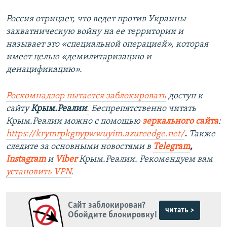
Россия отрицает, что ведет против Украины
захватническую войну на ее территории и
называет это «специальной операцией», которая
имеет целью «демилитаризацию и
денацификацию».
Роскомнадзор пытается заблокировать
доступ к
сайту
Крым.Реалии
.
Беспрепятственно читать
Крым.Реалии можно с помощью
зеркального сайта
:
https://krymrpkgnypwwuyim.azureedge.net/
.
Также
следите за основными новостями в
Telegram
,
Instagram
и
Viber
Крым.Реалии. Рекомендуем вам
установить
VPN
.
Сайт заблокирован?
читать >
Обойдите блокировку!