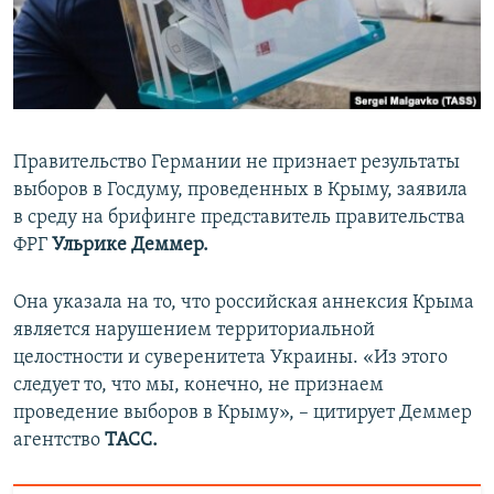
ПРИСОЕДИНЯЙТЕСЬ!
ПОБЕДИТЕЛЕЙ НЕ СУДЯТ?
КРЫМ.НЕПОКОРЕННЫЙ
ELIFBE
УКРАИНСКАЯ ПРОБЛЕМА КРЫМА
Правительство Германии не признает результаты
Все сайты RFE/RL
выборов в Госдуму, проведенных в Крыму, заявила
в среду на брифинге представитель правительства
ФРГ
Ульрике Деммер.
Она указала на то, что российская аннексия Крыма
является нарушением территориальной
целостности и суверенитета Украины. «Из этого
следует то, что мы, конечно, не признаем
проведение выборов в Крыму», – цитирует Деммер
агентство
ТАСС.