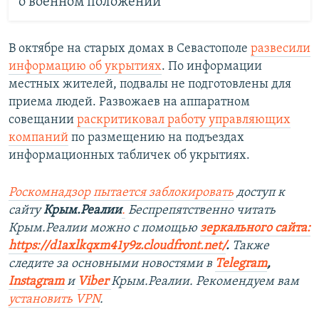
о военном положении
В октябре на старых домах в Севастополе
развесили
информацию об укрытиях
. По информации
местных жителей, подвалы не подготовлены для
приема людей. Развожаев на аппаратном
совещании
раскритиковал работу управляющих
компаний
по размещению на подъездах
информационных табличек об укрытиях.
Роскомнадзор пытается заблокировать
доступ к
сайту
Крым.Реалии
.
Беспрепятственно читать
Крым.Реалии мож
но с помощью
зеркального сайта:
https://d1axlkqxm41y9z.cloudfront.net/
. ​
Также
следите за основными новостями в
Telegram
,
Instagra
m
и
Viber
Крым.Реалии. Рекомендуем вам
установить
VPN
.