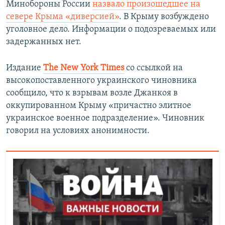
Минобороны России
назвало произошедшее на
севере Крыма «диверсией»
. В Крыму возбуждено
уголовное дело. Информации о подозреваемых или
задержанных нет.
Издание
The New York Times
со ссылкой на
высокопоставленного украинского чиновника
сообщило, что к взрывам возле Джанкоя в
оккупированном Крыму «причастно элитное
украинское военное подразделение». Чиновник
говорил на условиях анонимности.