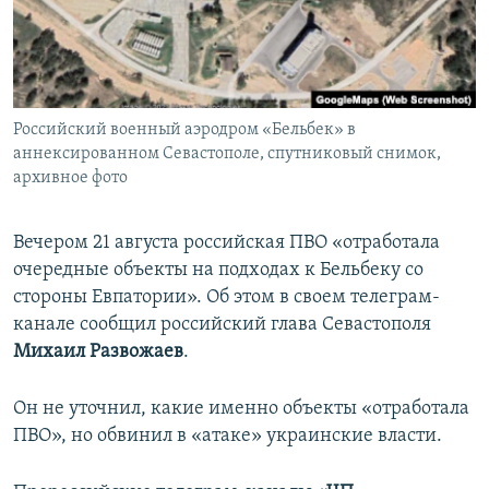
ПРИСОЕДИНЯЙТЕСЬ!
ПОБЕДИТЕЛЕЙ НЕ СУДЯТ?
КРЫМ.НЕПОКОРЕННЫЙ
ELIFBE
Российский военный аэродром «Бельбек» в
УКРАИНСКАЯ ПРОБЛЕМА КРЫМА
аннексированном Севастополе, спутниковый снимок,
Все сайты RFE/RL
архивное фото
Вечером 21 августа российская ПВО «отработала
очередные объекты на подходах к Бельбеку со
стороны Евпатории». Об этом в своем телеграм-
канале сообщил российский глава Севастополя
Михаил Развожаев
.
Он не уточнил, какие именно объекты «отработала
ПВО», но обвинил в «атаке» украинские власти.