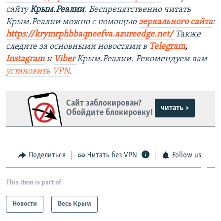
сайту
Крым.Реалии
.
Беспрепятственно читать
Крым.Реалии можно с помощью
зеркального сайта
:
https://krymrphbbaqneefva.azureedge.net/
Также
следите за основными новостями в
Telegram
,
Instagram
и
Viber
Крым.Реалии. Рекомендуем вам
установить
VPN
.
Сайт заблокирован?
читать >
Обойдите блокировку!
Поделиться
Читать без VPN
Follow us
This item is part of
Новости
Весь Крым