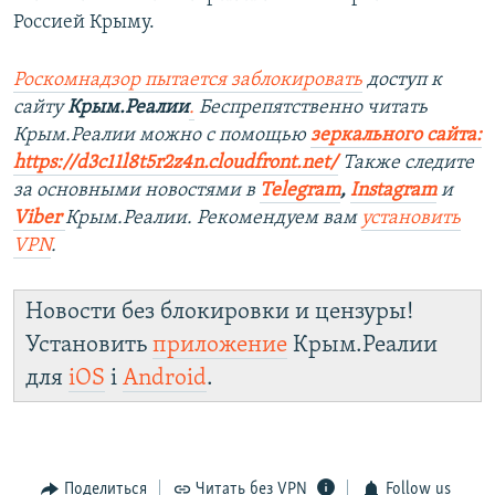
Россией Крыму.
Роскомнадзор пытается заблокировать
доступ к
сайту
Крым.Реалии
.
Беспрепятственно читать
Крым.Реалии можно с помощью
зеркального сайта:
https://d3c11l8t5r2z4n.cloudfront.net/
Также следите
за основными новостями в
Telegram
,
Instagram
и
Viber
Крым.Реалии. Рекомендуем вам
установить
VPN
.
Новости без блокировки и цензуры!
Установить
приложение
Крым.Реалии
для
iOS
і
Android
.
Поделиться
Читать без VPN
Follow us