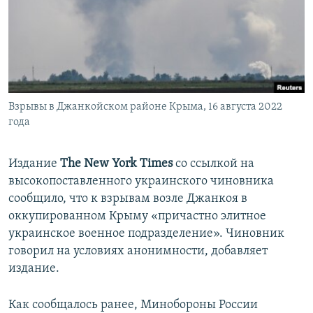
ПРИСОЕДИНЯЙТЕСЬ!
ПОБЕДИТЕЛЕЙ НЕ СУДЯТ?
КРЫМ.НЕПОКОРЕННЫЙ
ELIFBE
УКРАИНСКАЯ ПРОБЛЕМА КРЫМА
Все сайты RFE/RL
Взрывы в Джанкойском районе Крыма, 16 августа 2022
года
Издание
The New York Times
со ссылкой на
высокопоставленного украинского чиновника
сообщило, что к взрывам возле Джанкоя в
оккупированном Крыму «причастно элитное
украинское военное подразделение». Чиновник
говорил на условиях анонимности, добавляет
издание.
Как сообщалось ранее, Минобороны России