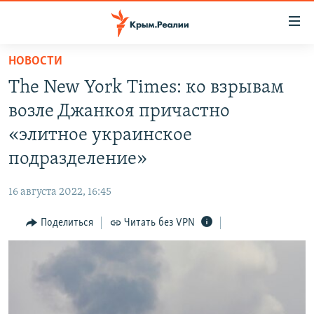
Доступность
ссылки
Вернуться
НОВОСТИ
к
НОВОСТИ
The New York Times: ко взрывам
основному
СПЕЦПРОЕКТЫ
содержанию
возле Джанкоя причастно
ВОДА
Вернутся
ГРУЗ 200
«элитное украинское
к
ИСТОРИЯ
КАРТА ВОЕННЫХ ОБЪЕКТОВ КРЫМА
подразделение»
главной
ЕЩЕ
11 ЛЕТ ОККУПАЦИИ КРЫМА. 11 ИСТОРИЙ СОПРОТИВЛЕНИЯ
навигации
16 августа 2022, 16:45
Вернутся
РАДІО СВОБОДА
ИНТЕРАКТИВ
к
Поделиться
Читать без VPN
КАК ОБОЙТИ БЛОКИРОВКУ
ИНФОГРАФИКА
поиску
ТЕЛЕПРОЕКТ КРЫМ.РЕАЛИИ
Українською
СОВЕТЫ ПРАВОЗАЩИТНИКОВ
Qırımtatar
ПРОПАВШИЕ БЕЗ ВЕСТИ