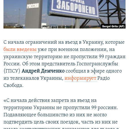
ПРИСОЕДИНЯЙТЕСЬ!
ПОБЕДИТЕЛЕЙ НЕ СУДЯТ?
КРЫМ.НЕПОКОРЕННЫЙ
ELIFBE
УКРАИНСКАЯ ПРОБЛЕМА КРЫМА
С начала ограничений на въезд в Украину, которые
Все сайты RFE/RL
были введены
уже при военном положении, на
украинскую территорию не пропустили 99 граждан
России. Об этом представитель Госпогранслужбы
(ГПСУ)
Андрей Демченко
сообщил в эфире одного
из телеканалов Украины,
информирует
Радіо
Свобода.
«С начала действия запрета на въезд на
территорию Украины не пропустили 99 россиян.
Подавляющее большинство из них не могло
подтвердить цель своих поездок, часть из них не