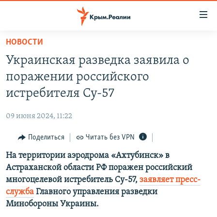
Доступность
ссылки
Вернуться
НОВОСТИ
к
НОВОСТИ
Украинская разведка заявила о
основному
СПЕЦПРОЕКТЫ
содержанию
поражении российского
ВОДА
Вернутся
ГРУЗ 200
истребителя Су-57
к
ИСТОРИЯ
КАРТА ВОЕННЫХ ОБЪЕКТОВ КРЫМА
главной
09 июня 2024, 11:22
ЕЩЕ
11 ЛЕТ ОККУПАЦИИ КРЫМА. 11 ИСТОРИЙ СОПРОТИВЛЕНИЯ
навигации
Вернутся
Поделиться
Читать без VPN
РАДІО СВОБОДА
ИНТЕРАКТИВ
к
На территории аэродрома «Ахтубинск» в
КАК ОБОЙТИ БЛОКИРОВКУ
ИНФОГРАФИКА
поиску
Астраханской области РФ поражен российский
ТЕЛЕПРОЕКТ КРЫМ.РЕАЛИИ
многоцелевой истребитель Су-57,
заявляет пресс-
Українською
служба
Главного управления разведки
СОВЕТЫ ПРАВОЗАЩИТНИКОВ
Qırımtatar
Минобороны Украины.
ПРОПАВШИЕ БЕЗ ВЕСТИ