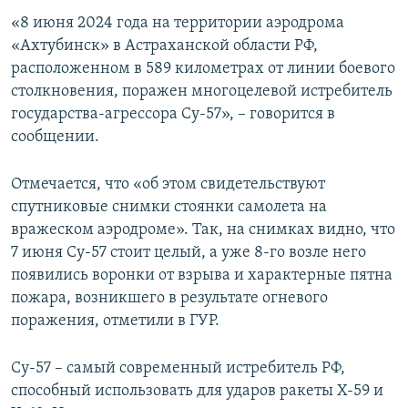
ПРИСОЕДИНЯЙТЕСЬ!
ПОБЕДИТЕЛЕЙ НЕ СУДЯТ?
«8 июня 2024 года на территории аэродрома
«Ахтубинск» в Астраханской области РФ,
КРЫМ.НЕПОКОРЕННЫЙ
расположенном в 589 километрах от линии боевого
ELIFBE
столкновения, поражен многоцелевой истребитель
государства-агрессора Су-57», – говорится в
УКРАИНСКАЯ ПРОБЛЕМА КРЫМА
сообщении.
Все сайты RFE/RL
Отмечается, что «об этом свидетельствуют
спутниковые снимки стоянки самолета на
вражеском аэродроме». Так, на снимках видно, что
7 июня Су-57 стоит целый, а уже 8-го возле него
появились воронки от взрыва и характерные пятна
пожара, возникшего в результате огневого
поражения, отметили в ГУР.
Су-57 – самый современный истребитель РФ,
способный использовать для ударов ракеты Х-59 и