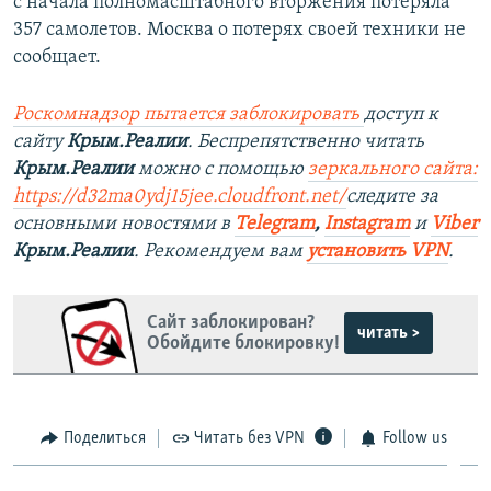
с начала полномасштабного вторжения потеряла
357 самолетов. Москва о потерях своей техники не
сообщает.
Роскомнадзор пытается заблокировать
доступ к
сайту
Крым.Реалии
. Беспрепятственно читать
Крым.Реалии
можно с помощью
зеркального сайта:
https://d32ma0ydj15jee.cloudfront.net/
следите за
основными новостями в
Telegram
,
Instagram
и
Viber
Крым.Реалии
. Рекомендуем вам
установить VPN
.
Сайт заблокирован?
читать >
Обойдите блокировку!
Поделиться
Читать без VPN
Follow us