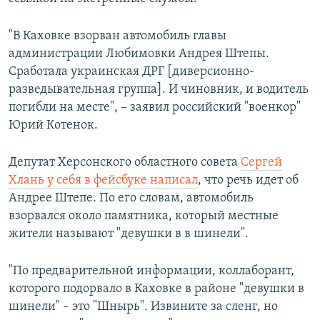
ПРИСОЕДИНЯЙТЕСЬ!
ПОБЕДИТЕЛЕЙ НЕ СУДЯТ?
"В Каховке взорван автомобиль главы
КРЫМ.НЕПОКОРЕННЫЙ
администрации Любимовки Андрея Штепы.
ELIFBE
Сработала украинская ДРГ [диверсионно-
разведывательная группа]. И чиновник, и водитель
УКРАИНСКАЯ ПРОБЛЕМА КРЫМА
погибли на месте", – заявил российский "военкор"
Все сайты RFE/RL
Юрий Котенок.
Депутат Херсонского областного совета
Сергей
Хлань у себя в фейсбуке написал
, что речь идет об
Андрее Штепе. По его словам, автомобиль
взорвался около памятника, который местные
жители называют "девушки в в шинели".
"По предварительной информации, коллаборант,
которого подорвало в Каховке в районе "девушки в
шинели" – это "Шнырь". Извините за сленг, но