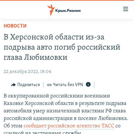
Доступность
ссылки
Вернуться
НОВОСТИ
к
НОВОСТИ
В Херсонской области из-за
основному
СПЕЦПРОЕКТЫ
содержанию
подрыва авто погиб российский
ВОДА
Вернутся
ГРУЗ 200
глава Любимовки
к
ИСТОРИЯ
КАРТА ВОЕННЫХ ОБЪЕКТОВ КРЫМА
главной
22 декабря 2022, 18:04
ЕЩЕ
11 ЛЕТ ОККУПАЦИИ КРЫМА. 11 ИСТОРИЙ СОПРОТИВЛЕНИЯ
навигации
Вернутся
Поделиться
Читать без VPN
РАДІО СВОБОДА
ИНТЕРАКТИВ
к
В оккупированной российскими военными
КАК ОБОЙТИ БЛОКИРОВКУ
ИНФОГРАФИКА
поиску
Каховке Херсонской области в результате подрыва
ТЕЛЕПРОЕКТ КРЫМ.РЕАЛИИ
автомобиля умер назначенный властями РФ глава
Українською
российской администрации в поселке Любимовка.
СОВЕТЫ ПРАВОЗАЩИТНИКОВ
Qırımtatar
Об этом
сообщает российское агентство ТАСС
со
ПРОПАВШИЕ БЕЗ ВЕСТИ
ссылкой на экстренные службы.