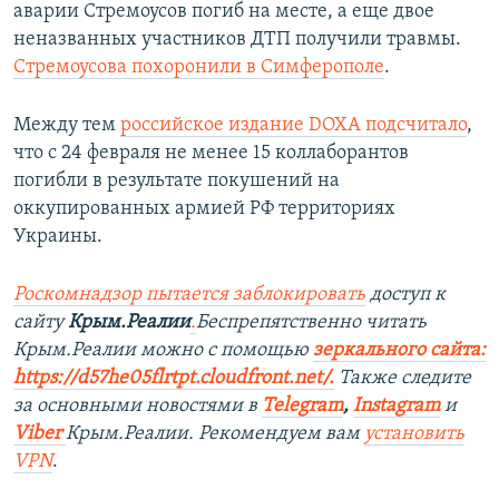
аварии Стремоусов погиб на месте, а еще двое
неназванных участников ДТП получили травмы.
Стремоусова похоронили в Симферополе
.
Между тем
российское издание DOXA подсчитало
,
что с 24 февраля не менее 15 коллаборантов
погибли в результате покушений на
оккупированных армией РФ территориях
Украины.
Роскомнадзор пытается заблокировать
доступ к
сайту
Крым.Реалии
.
Беспрепятственно читать
Крым.Реалии можно с помощью
зеркального сайта:
https://d57he05flrtpt.cloudfront.net/.
Также следите
за основными новостями в
Telegram
,
Instagram
и
Viber
Крым.Реалии. Рекомендуем вам
установить
VPN
.