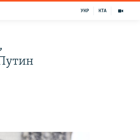
УКР
КТА
,
 Путин