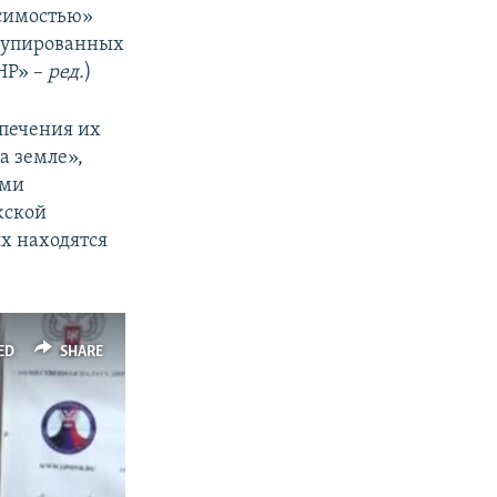
исимостью»
купированных
НР» –
ред.
)
спечения их
а земле»,
ами
жской
ях находятся
ED
SHARE