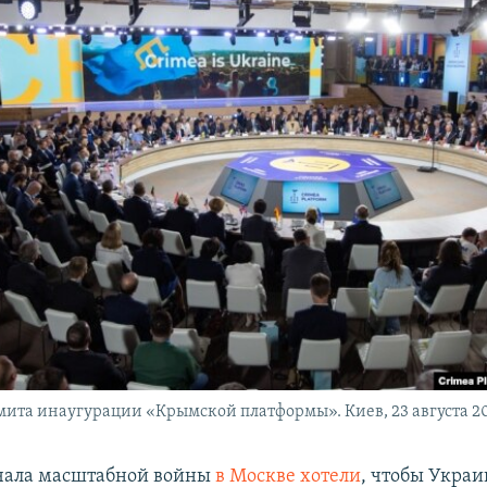
ита инаугурации «Крымской платформы». Киев, 23 августа 20
ачала масштабной войны
в Москве хотели
, чтобы Украи