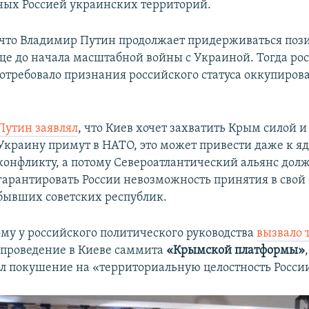
ых Россией украинских территорий.
, что Владимир Путин продолжает придерживаться поз
ще до начала масштабной войны с Украиной. Тогда ро
потребовало признания российского статуса оккупиров
Путин заявлял
, что Киев хочет захватить Крым силой и
Украину примут в НАТО, это может привести даже к я
конфликту, а потому Североатлантический альянс дол
гарантировать России невозможность принятия в свой 
бывших советских республик.
му у российского политического руководства
вызвало 
проведение в Киеве саммита
«Крымской платформы»
л покушение на «территориальную целостность Росси