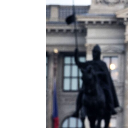
ПОБЕДИТЕЛЕЙ НЕ СУДЯТ?
КРЫМ.НЕПОКОРЕННЫЙ
ELIFBE
УКРАИНСКАЯ ПРОБЛЕМА КРЫМА