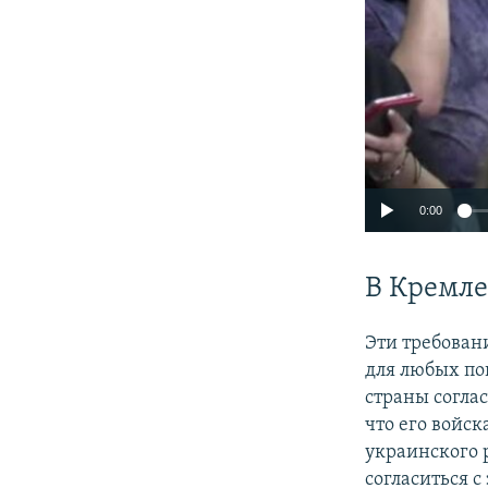
0:00
В Кремле
Эти требован
для любых по
страны согла
что его войск
украинского 
согласиться 