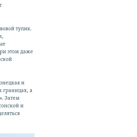
т
вовой тупик.
и,
ые
ри этом даже
йской
Донецкая и
х границах, а
». Затем
сонской и
деляться