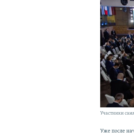
Участники самм
Уже после н