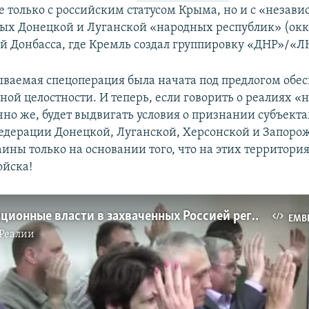
не только с российским статусом Крыма, но и с «незав
ых Донецкой и Луганской «народных республик» (ок
ей Донбасса, где Кремль создал группировку «ДНР»/«Л
ываемая спецоперация была начата под предлогом обе
ой целостности. И теперь, если говорить о реалиях «н
чно же, будет выдвигать условия о признании субъект
едерации Донецкой, Луганской, Херсонской и Запоро
ины только на основании того, что на этих территори
ойска!
Как оккупационные власти в захваченных Россией регионах Украины принимали решения о так называемых референдумах о "присоединении" к РФ
EMB
Реалии