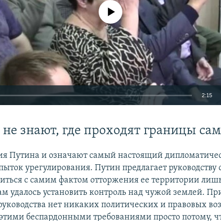
No media source currently available
2:15
EMBED
 не знают, где проходят границы са
ия Путина и означают самый настоящий дипломатиче
пыток урегулирования. Путин предлагает руководству 
Auto
240p
360p
480p
ситься с самим фактом отторжения ее территории лишь 
ам удалось установить контроль над чужой землей. При
720p
1080p
руководства нет никаких политических и правовых в
с этими беспардонными требованиями просто потому, ч