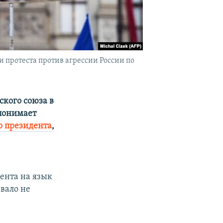
 протеста против агрессии России по
кого союза в
понимает
о президента
,
дента на язык
вало не