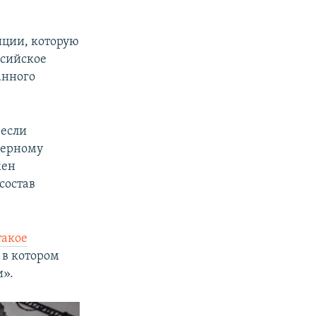
иции, которую
ссийское
анного
 если
дерному
жен
состав
такое
, в котором
и».