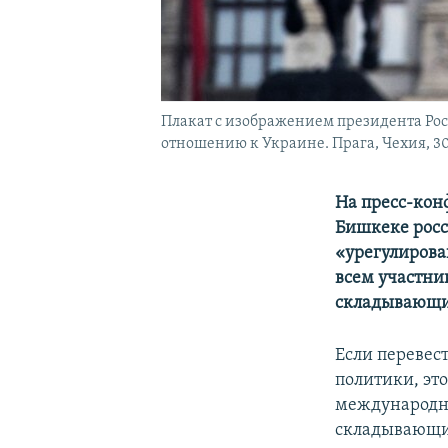
Плакат с изображением президента Рос
отношению к Украине. Прага, Чехия, 30
На пресс-кон
Бишкеке росс
«урегулирова
всем участник
складывающи
Если перевест
политики, это
международно
складывающие