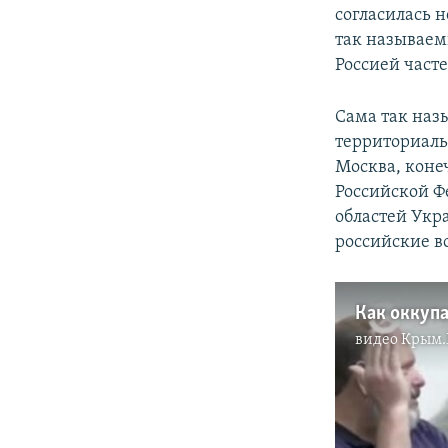
согласилась 
так называем
Россией част
Сама так наз
территориальн
Москва, коне
Российской Ф
областей Укра
российские в
видео
Крым.