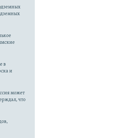
подземных
подземных
нькое
рымские
е в
рска и
оссия может
ерждал, что
дов,