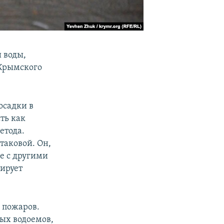
 воды,
 Крымского
осадки в
ть как
етода.
таковой. Он,
е с другими
ирует
х пожаров.
ных водоемов,