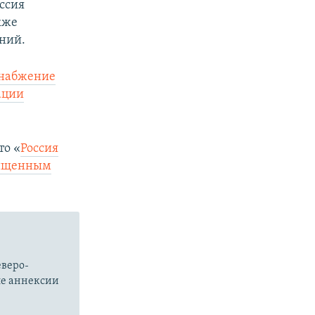
оссия
кже
ений.
снабжение
ации
то «
Россия
ащищенным
еверо-
ле аннексии