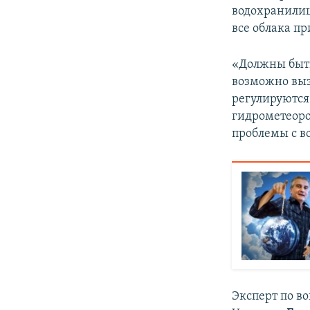
водохранилищ 
все облака пр
«Должны быть
возможно выз
регулируются
гидрометеоро
проблемы с во
Эксперт по в