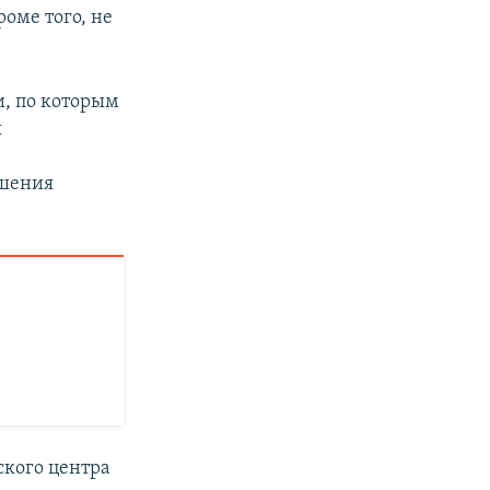
оме того, не
, по которым
ы
ешения
ского центра