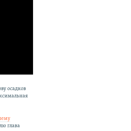
ву осадков
аксимальная
шему
лю глава