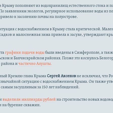
 в Крыму пополняют из водохранилищ естественного стока и 
По заявлениям экологов, регулярное использование воды из 
ривело к засолению почвы на полуострове.
ситуация с водоснабжением в Крыму стала критической. Мале
садков и малоснежная зима привела к засухе, утверждают к
ста
графики подачи воды
были введены в Симферополе, а такж
ком и Бахчисарайском районах. Позже это коснулось Белого
о района и
частично Алушты.
ный Кремлю глава Крыма
Сергей Аксенов
не исключил, что Р
езвычайной ситуацию с водоснабжением Крыма. Он также утв
л самым засушливым за 150 лет наблюдений.​
ии
выделили миллиарды рублей
на строительство новых водово
и на бурение скважин.