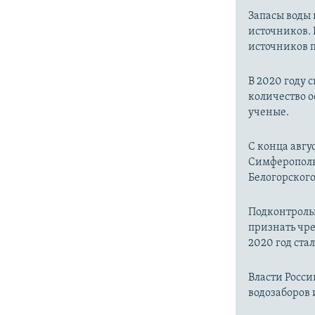
Запасы воды
источников. 
источников п
В 2020 году 
количество о
ученые.
С конца авгу
Симферопольс
Белогорског
Подконтроль
признать чр
2020 год ста
Власти Росс
водозаборов 