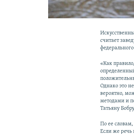
Искусственны
считает заве
федерального
«Как правило,
определенный
положительны
Однако это не
вероятно, мо
методами и п
Татьяну Бобр
По ее словам
Если же речь