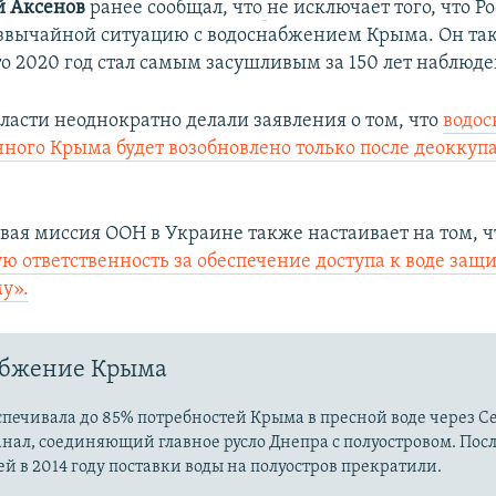
й Аксенов
ранее сообщал, что
не исключает того, что Р
звычайной ситуацию с водоснабжением Крыма. Он та
то 2020 год стал самым засушливым за 150 лет наблюд
ласти неоднократно делали заявления о том, что
водо
ного Крыма будет возобновлено только после деоккуп
ая миссия ООН в Украине также настаивает на том, ч
ую ответственность за обеспечение доступа к воде з
у».
абжение Крыма
печивала до 85% потребностей Крыма в пресной воде через С
нал, соединяющий главное русло Днепра с полуостровом. Пос
й в 2014 году поставки воды на полуостров прекратили.