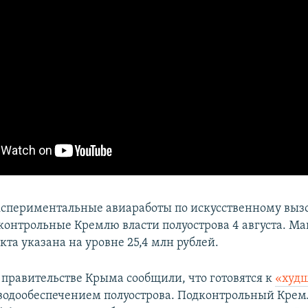
кспериментальные авиаработы по искусственному вызо
контрольные Кремлю власти полуострова 4 августа. М
та указана на уровне 25,4 млн рублей.
 правительстве Крыма сообщили, что готовятся к
«худ
 водообеспечением полуострова. Подконтрольный Крем