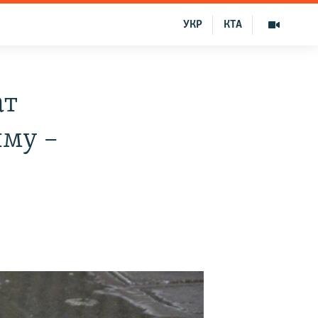
УКР
КТА
ат
ыму –