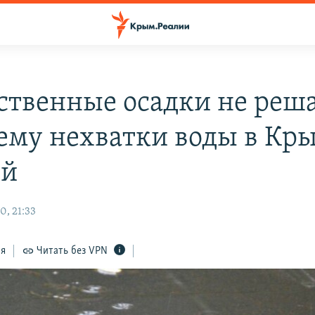
ственные осадки не реш
ему нехватки воды в Кр
ый
0, 21:33
ся
Читать без VPN