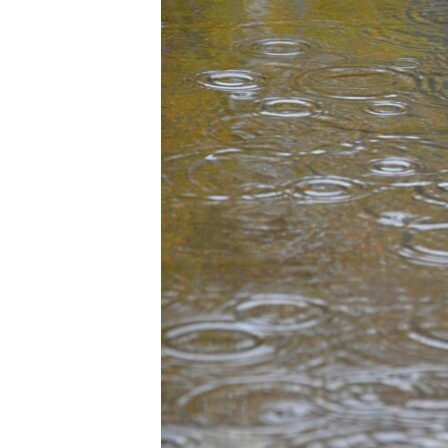
ПОБЕДИТЕЛЕЙ НЕ СУДЯТ?
КРЫМ.НЕПОКОРЕННЫЙ
ELIFBE
УКРАИНСКАЯ ПРОБЛЕМА КРЫМА