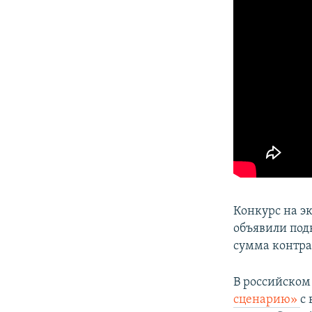
Конкурс на э
объявили под
сумма контрак
В российском
сценарию»
с