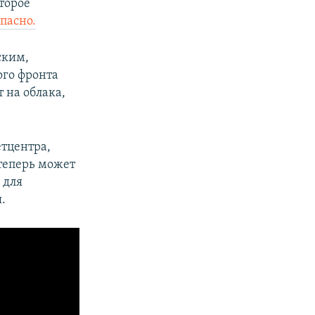
торое
пасно.
ским,
ого фронта
 на облака,
етцентра,
 теперь может
 для
.