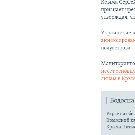
Крыма
Серге
признает чре
утверждал, ч
Украинские в
аннексирован
полуострова.
Мониторингов
несет основн
лицам в Крым
Водосн
Украина обес
Крымский ка
Крыма Россие