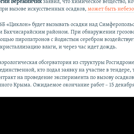
ргий Веремийчик
заявил, что химическое вещество, ко
 при вызове искусственных осадков,
может быть небезо
6Б «Циклон» будет вызывать осадки над Симферополь
и Бахчисарайским районом. При обнаружении грозов
мощью пиропатронов с йодистым серебром воздействует
 кристаллизацию влаги, и через час идет дождь.
аэрологическая обсерватория из структуры Росгидром
единственной, кто подал заявку на участие в тендере,
нтракт на проведение эксперимента по вызову осадков
ного Крыма. Ожидаемое окончание работ – 15 декабря