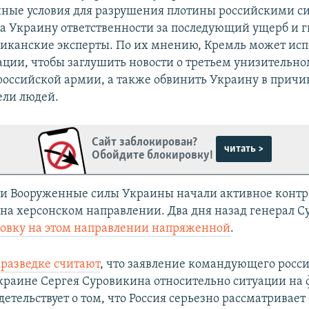
ые условия для разрушения плотины российскими с
а Украину ответственности за последующий ущерб и г
иканские эксперты. По их мнению, Кремль может исп
ации, чтобы заглушить новости о третьем унизительн
российской армии, а также обвинить Украину в прич
ели людей.
Сайт заблокирован?
читать >
Обойдите блокировку!
ни Вооруженные силы Украины начали активное контр
и на херсонском направлении. Два дня назад генерал 
новку на этом направлении напряженной
.
 разведке считают
, что заявление командующего рос
краине Сергея Суровикина относительно ситуации на 
детельствует о том, что Россия серьезно рассматривает