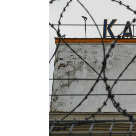
ПОБЕДИТЕЛЕЙ НЕ СУДЯТ?
КРЫМ.НЕПОКОРЕННЫЙ
ELIFBE
УКРАИНСКАЯ ПРОБЛЕМА КРЫМА