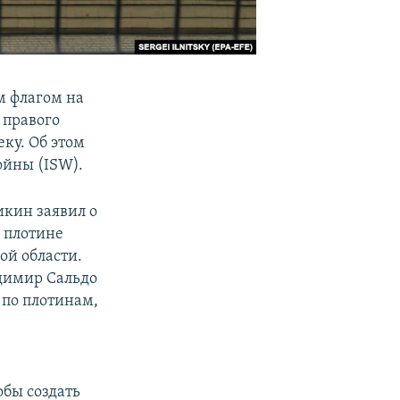
м флагом на
 правого
ку. Об этом
ойны (ISW).
кин заявил о
 плотине
ой области.
димир Сальдо
 по плотинам,
бы создать