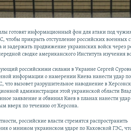
илы готовят информационный фон для атаки под чужи
С, чтобы прикрыть отступление российских военных с
а и задержать продвижение украинских войск через ре
очередной сводке американского Института изучения в
ующий российскими силами в Украине Сергей Сурови
нной информации о намерении Киева нанести удар по
С, что вызовет разрушительное наводнение в Херсонск
ционной администрации этой украинской области Вла
нное заявление и обвинил Киев в планах нанести удар
м вверх по течению от Херсона.
ятности, российские власти стремятся распространить
ия о мнимом украинском ударе по Каховской ГЭС, что