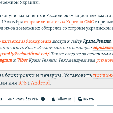
бережной Украины.
накануне назначенные Россией оккупационные власти
 19 октября
отправили жителям Херсона СМС
с призыв
од из-за возможных обстрелов со стороны украинской
 пытается заблокировать
доступ к сайту
Крым.Реалии
.
енно читать Крым.Реалии мож
но с помощью
зеркально
qxm41y9z.cloudfront.net/
. ​
Также следите за основными 
tagra
m
и
Viber
Крым.Реалии. Рекомендуем вам
установ
ез блокировки и цензуры! Установить
прилож
лии для
iOS
і
Android
.
ся
Читать без VPN
Follow us
Печать