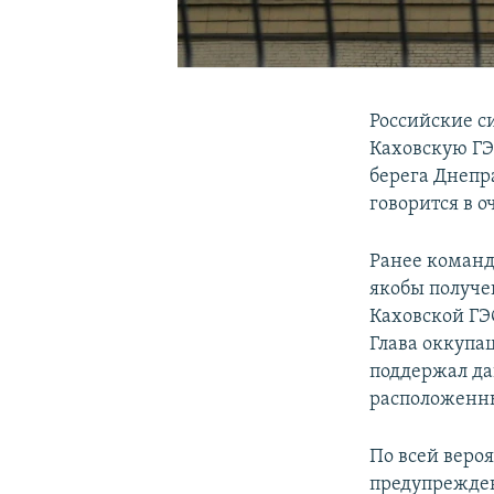
Российские с
Каховскую ГЭ
берега Днепр
говорится в 
Ранее команд
якобы получе
Каховской ГЭ
Глава оккупа
поддержал да
расположенны
По всей веро
предупрежден