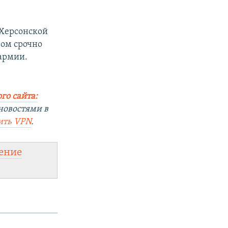
 Херсонской
ом срочно
 армии.
го сайта:
новостями в
ить
VPN
.
ение