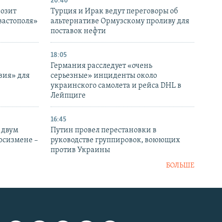
20:40
розит
Турция и Ирак ведут переговоры об
вастополя»
альтернативе Ормузскому проливу для
поставок нефти
18:05
Германия расследует «очень
вия» для
серьезные» инциденты около
украинского самолета и рейса DHL в
Лейпциге
16:45
 двум
Путин провел перестановки в
госизмене –
руководстве группировок, воюющих
против Украины
БОЛЬШЕ