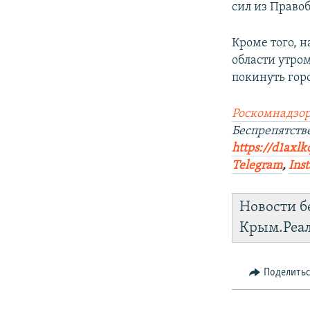
сил из Право
Кроме того, 
области утром
покинуть гор
Роскомнадзор
Беспрепятств
https://d1axlk
Telegram
,
Ins
Новости б
Крым.Реа
Поделить