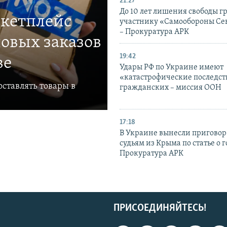
21:27
До 10 лет лишения свободы г
ркетплейс
участнику «Самообороны Се
– Прокуратура АРК
овых заказов
19:42
ве
Удары РФ по Украине имеют
«катастрофические последст
ставлять товары в
гражданских – миссия ООН
17:18
В Украине вынесли приговор
судьям из Крыма по статье о 
Прокуратура АРК
ПРИСОЕДИНЯЙТЕСЬ!