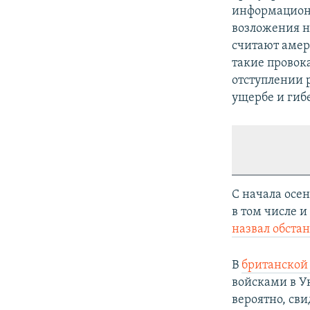
информационн
возложения н
считают амер
такие провок
отступлении 
ущербе и гиб
С начала осе
в том числе 
назвал обста
В
британской
войсками в У
вероятно, сви