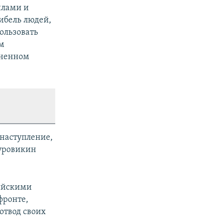
илами и
ибель людей,
ользовать
ом
иненном
наступление,
Суровикин
сийскими
фронте,
 отвод своих