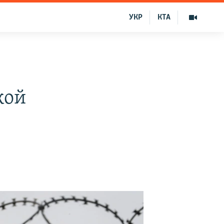
УКР
КТА
кой