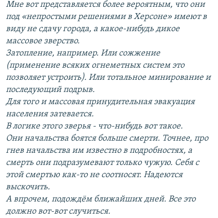
Мне вот представляется более вероятным, что они
под «непростыми решениями в Херсоне» имеют в
виду не сдачу города, а какое-нибудь дикое
массовое зверство.
Затопление, например. Или сожжение
(применение всяких огнеметных систем это
позволяет устроить). Или тотальное минирование и
последующий подрыв.
Для того и массовая принудительная эвакуация
населения затевается.
В логике этого зверья - что-нибудь вот такое.
Они начальства боятся больше смерти. Точнее, про
гнев начальства им известно в подробностях, а
смерть они подразумевают только чужую. Себя с
этой смертью как-то не соотносят. Надеются
выскочить.
А впрочем, подождём ближайших дней. Все это
должно вот-вот случиться.