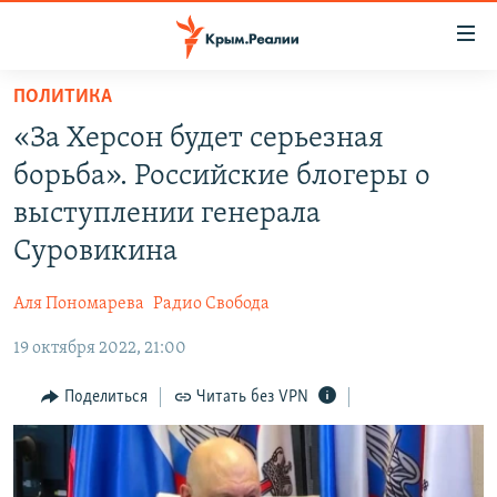
Доступность
ссылки
Вернуться
ПОЛИТИКА
к
НОВОСТИ
«За Херсон будет серьезная
основному
СПЕЦПРОЕКТЫ
содержанию
борьба». Российские блогеры о
ВОДА
Вернутся
ГРУЗ 200
выступлении генерала
к
ИСТОРИЯ
КАРТА ВОЕННЫХ ОБЪЕКТОВ КРЫМА
Суровикина
главной
ЕЩЕ
11 ЛЕТ ОККУПАЦИИ КРЫМА. 11 ИСТОРИЙ СОПРОТИВЛЕНИЯ
навигации
Аля Пономарева
Радио Свобода
Вернутся
РАДІО СВОБОДА
ИНТЕРАКТИВ
к
19 октября 2022, 21:00
КАК ОБОЙТИ БЛОКИРОВКУ
ИНФОГРАФИКА
поиску
Поделиться
Читать без VPN
ТЕЛЕПРОЕКТ КРЫМ.РЕАЛИИ
Українською
СОВЕТЫ ПРАВОЗАЩИТНИКОВ
Qırımtatar
ПРОПАВШИЕ БЕЗ ВЕСТИ