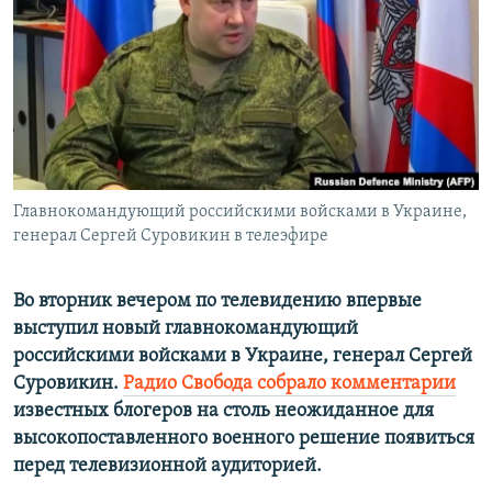
ПРИСОЕДИНЯЙТЕСЬ!
ПОБЕДИТЕЛЕЙ НЕ СУДЯТ?
КРЫМ.НЕПОКОРЕННЫЙ
ELIFBE
УКРАИНСКАЯ ПРОБЛЕМА КРЫМА
Все сайты RFE/RL
Главнокомандующий российскими войсками в Украине,
генерал Сергей Суровикин в телеэфире
Во вторник вечером по телевидению впервые
выступил новый главнокомандующий
российскими войсками в Украине, генерал Сергей
Суровикин.
Радио Свобода собрало комментарии
известных блогеров на столь неожиданное для
высокопоставленного военного решение появиться
перед телевизионной аудиторией.