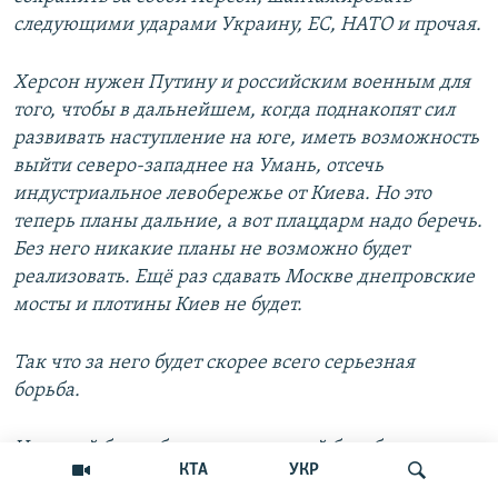
следующими ударами Украину, ЕС, НАТО и прочая.
Херсон нужен Путину и российским военным для
того, чтобы в дальнейшем, когда поднакопят сил
развивать наступление на юге, иметь возможность
выйти северо-западнее на Умань, отсечь
индустриальное левобережье от Киева. Но это
теперь планы дальние, а вот плацдарм надо беречь.
Без него никакие планы не возможно будет
реализовать. Ещё раз сдавать Москве днепровские
мосты и плотины Киев не будет.
Так что за него будет скорее всего серьезная
борьба.
Но какой бы не был результат этой борьбы - только
КТА
УКР
в одном случае жителям сел отселенных районов