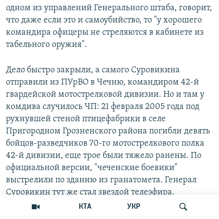
одном из управлений Генерального штаба, говорит,
что даже если это и самоубийство, то "у хорошего
командира офицеры не стреляются в кабинете из
табельного оружия".
Дело быстро закрыли, а самого Суровикина
отправили из ПУрВО в Чечню, командиром 42-й
гвардейской мотострелковой дивизии. Но и там у
комдива случилось ЧП: 21 февраля 2005 года под
рухнувшей стеной птицефабрики в селе
Пригородном Грозненского района погибли девять
бойцов-разведчиков 70-го мотострелкового полка
42-й дивизии, еще трое были тяжело ранены. По
официальной версии, "чеченские боевики"
выстрелили по зданию из гранатомета. Генерал
Суровикин тут же стал звездой телеэфира,
поклявшись перед телекамерами, что за каждого
КТА
УКР
погибшего бойца уничтожит троих боевиков. Но