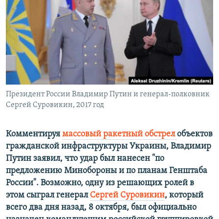
ПРИСОЕДИНЯЙТЕСЬ!
ПОБЕДИТЕЛЕЙ НЕ СУДЯТ?
КРЫМ.НЕПОКОРЕННЫЙ
ELIFBE
УКРАИНСКАЯ ПРОБЛЕМА КРЫМА
Все сайты RFE/RL
Президент России Владимир Путин и генерал-полковник
Сергей Суровикин, 2017 год
Комментируя
массовый ракетный обстрел
объектов
гражданской инфраструктуры Украины, Владимир
Путин заявил, что удар был нанесен "по
предложению Минобороны и по планам Генштаба
России". Возможно, одну из решающих ролей в
этом сыграл генерал
Сергей Суровикин
, который
всего два дня назад, 8 октября, был официально