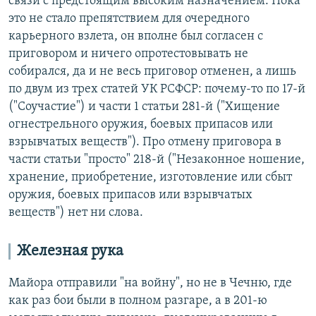
связи с предстоящим высоким назначением. Пока
это не стало препятствием для очередного
карьерного взлета, он вполне был согласен с
приговором и ничего опротестовывать не
собирался, да и не весь приговор отменен, а лишь
по двум из трех статей УК РСФСР: почему-то по 17-й
("Соучастие") и части 1 статьи 281-й ("Хищение
огнестрельного оружия, боевых припасов или
взрывчатых веществ"). Про отмену приговора в
части статьи "просто" 218-й ("Незаконное ношение,
хранение, приобретение, изготовление или сбыт
оружия, боевых припасов или взрывчатых
веществ") нет ни слова.
Железная рука
Майора отправили "на войну", но не в Чечню, где
как раз бои были в полном разгаре, а в 201-ю