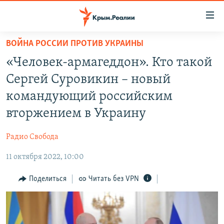
Доступность
ссылки
Вернуться
ВОЙНА РОССИИ ПРОТИВ УКРАИНЫ
к
НОВОСТИ
«Человек-армагеддон». Кто такой
основному
СПЕЦПРОЕКТЫ
содержанию
Сергей Суровикин – новый
ВОДА
Вернутся
ГРУЗ 200
командующий российским
к
ИСТОРИЯ
КАРТА ВОЕННЫХ ОБЪЕКТОВ КРЫМА
вторжением в Украину
главной
ЕЩЕ
11 ЛЕТ ОККУПАЦИИ КРЫМА. 11 ИСТОРИЙ СОПРОТИВЛЕНИЯ
навигации
Радио Свобода
Вернутся
РАДІО СВОБОДА
ИНТЕРАКТИВ
к
11 октября 2022, 10:00
КАК ОБОЙТИ БЛОКИРОВКУ
ИНФОГРАФИКА
поиску
Поделиться
Читать без VPN
ТЕЛЕПРОЕКТ КРЫМ.РЕАЛИИ
Українською
СОВЕТЫ ПРАВОЗАЩИТНИКОВ
Qırımtatar
ПРОПАВШИЕ БЕЗ ВЕСТИ