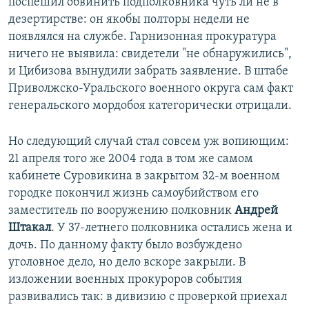
поспешил обвинить подполковника чуть ли не в
дезертирстве: он якобы полторы недели не
появлялся на службе. Гарнизонная прокуратура
ничего не выявила: свидетели "не обнаружились",
и Цибизова вынудили забрать заявление. В штабе
Приволжско-Уральского военного округа сам факт
генеральского мордобоя категорически отрицали.
Но следующий случай стал совсем уж вопиющим:
21 апреля того же 2004 года в том же самом
кабинете Суровикина в закрытом 32-м военном
городке покончил жизнь самоубийством его
заместитель по вооружению полковник
Андрей
Штакал
. У 37-летнего полковника остались жена и
дочь. По данному факту было возбуждено
уголовное дело, но дело вскоре закрыли. В
изложении военных прокуроров события
развивались так: в дивизию с проверкой приехал