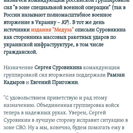
назначен командующим российской группировкой
сил "в зоне специальной военной операции" (так в
России называют полномасштабное военное
вторжение в Украину –
КР
)
. В тот же день
источники
издания "Медуза"
описали Суровикина
как сторонника массовых ракетных ударов по
украинской инфраструктуре, в том числе
гражданской.
Назначение
Сергея Суровикина
командующим
группировкой сил вторжения поддержали
Рамзан
Кадыров
и
Евгений Пригожин
.
"С удовольствием приветствую и рад этому
назначению. Объединенная группировка войск
теперь в надежных руках. Уверен, Сергей
Суровикин в лучшую сторону исправит ситуацию в
зоне СВО. Ну а мы, конечно, будем помогать ему в