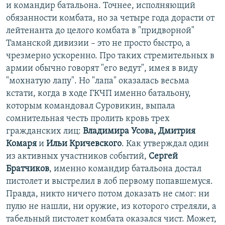
и командир батальона. Точнее, исполняющий
обязанности комбата, но за четыре года дорасти от
лейтенанта до целого комбата в "придворной"
Таманской дивизии – это не просто быстро, а
чрезмерно ускоренно. Про таких стремительных в
армии обычно говорят "его ведут", имея в виду
"мохнатую лапу". Но "лапа" оказалась весьма
кстати, когда в ходе ГКЧП именно батальону,
которым командовал Суровикин, выпала
сомнительная честь пролить кровь трех
гражданских лиц:
Владимира Усова, Дмитрия
Комаря
и
Ильи Кричевского
. Как утверждал один
из активных участников событий,
Сергей
Братчиков
, именно командир батальона достал
пистолет и выстрелил в лоб первому попавшемуся.
Правда, никто ничего потом доказать не смог: ни
пулю не нашли, ни оружие, из которого стреляли, а
табельный пистолет комбата оказался чист. Может,