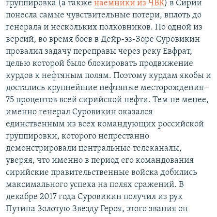
группировка (а также
наемники из ЧВК
) в Сирии
понесла самые чувствительные потери, вплоть до
генерала и нескольких полковников. По одной из
версий, во время боев в Дейр-эз-Зоре Суровикин
провалил задачу переправы через реку Евфрат,
целью которой было блокировать продвижение
курдов к нефтяным полям. Поэтому курдам якобы и
достались крупнейшие нефтяные месторождения –
75 процентов всей сирийской нефти. Тем не менее,
именно генерал Суровикин оказался
единственным из всех командующих российской
группировки, которого непрестанно
демонстрировали центральные телеканалы,
уверяя, что именно в период его командования
сирийские правительственные войска добились
максимального успеха на полях сражений. В
декабре 2017 года Суровикин получил из рук
Путина Золотую Звезду Героя, этого звания он