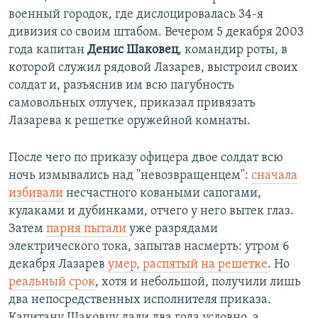
военный городок, где дислоцировалась 34-я
дивизия со своим штабом. Вечером 5 декабря 2003
года капитан
Денис Шаковец
, командир роты, в
которой служил рядовой Лазарев, выстроил своих
солдат и, разъяснив им всю пагубность
самовольных отлучек, приказал привязать
Лазарева к решетке оружейной комнаты.
После чего по приказу офицера двое солдат всю
ночь измывались над "невозвращенцем":
сначала
избивали
несчастного коваными сапогами,
кулаками и дубинками, отчего у него вытек глаз.
Затем
парня пытали
уже разрядами
электрического тока, запытав насмерть: утром 6
декабря Лазарев
умер, распятый на решетке
. Но
реальный срок
, хотя и небольшой, получили лишь
два непосредственных исполнителя приказа.
Капитану Шаковцу дали два года условно, а