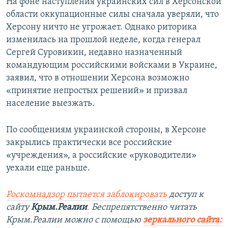
На фоне наступления украинских сил в Херсонской
области оккупационные силы сначала уверяли, что
Херсону ничто не угрожает. Однако риторика
изменилась на прошлой неделе, когда генерал
Сергей Суровикин, недавно назначенный
командующим российскими войсками в Украине,
заявил, что в отношении Херсона возможно
«принятие непростых решений» и призвал
население выезжать.
По сообщениям украинской стороны, в Херсоне
закрылись практически все российские
«учреждения», а российские «руководители»
уехали еще раньше.
Роскомнадзор пытается заблокировать
доступ к
сайту
Крым.Реалии
.
Беспрепятственно читать
Крым.Реалии мож
но с помощью
зеркального сайта: