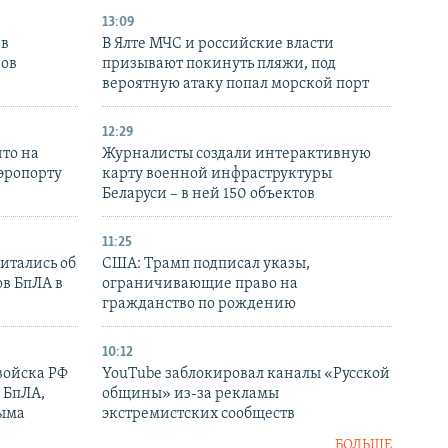
13:09
 в
В Ялте МЧС и российские власти
нов
призывают покинуть пляжи, под
вероятную атаку попал морской порт
12:29
то на
Журналисты создали интерактивную
аэропорту
карту военной инфраструктуры
Беларуси – в ней 150 объектов
11:25
итались об
США: Трамп подписал указы,
ов БпЛА в
ограничивающие право на
гражданство по рождению
10:12
войска РФ
YouTube заблокировал каналы «Русской
 БпЛА,
общины» из-за рекламы
рыма
экстремистских сообществ
БОЛЬШЕ