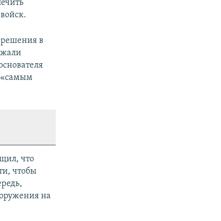
печить
войск.
о решения в
ржали
 основателя
Ф «самым
щил, что
ти, чтобы
редь,
ооружения на