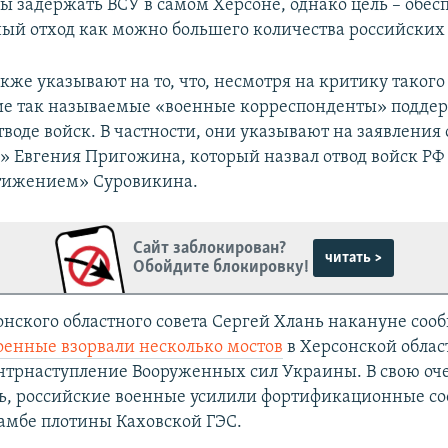
бы задержать ВСУ в самом Херсоне, однако цель – обес
ый отход как можно большего количества российских 
кже указывают на то, что, несмотря на критику таког
ие так называемые «военные корреспонденты» подде
воде войск. В частности, они указывают на заявления
» Евгения Пригожина, который назвал отвод войск Р
тижением» Суровикина.
Сайт заблокирован?
читать >
Обойдите блокировку!
онского областного совета Сергей Хлань накануне сооб
оенные взорвали несколько мостов
в Херсонской облас
нтрнаступление Вооруженных сил Украины. В свою оче
ь, российские военные усилили фортификационные с
дамбе плотины Каховской ГЭС.