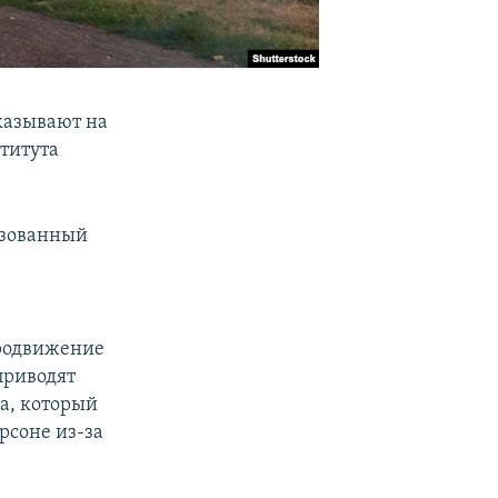
казывают на
ститута
изованный
продвижение
приводят
а, который
рсоне из-за