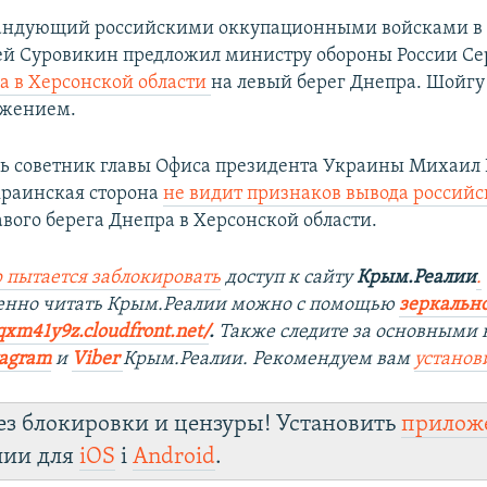
мандующий российскими оккупационными войсками в
ей Суровикин предложил министру обороны России С
ка в Херсонской области
на левый берег Днепра. Шойгу 
ожением.
дь советник главы Офиса президента Украины Михаил
украинская сторона
не видит признаков вывода российс
вого берега Днепра в Херсонской области.
 пытается заблокировать
доступ к сайту
Крым.Реалии
.
енно читать Крым.Реалии мож
но с помощью
зеркально
qxm41y9z.cloudfront.net/
. ​
Также следите за основными 
tagra
m
и
Viber
Крым.Реалии. Рекомендуем вам
установ
ез блокировки и цензуры! Установить
прилож
лии для
iOS
і
Android
.