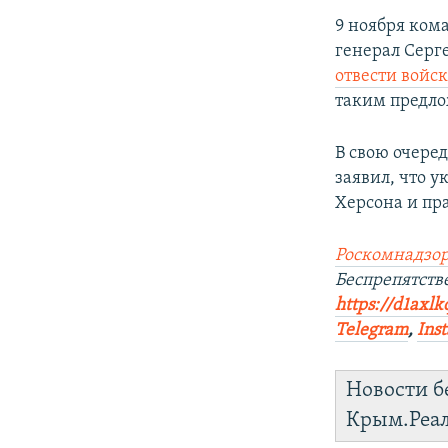
9 ноября ко
генерал Серг
отвести войс
таким предл
В свою очере
заявил, что 
Херсона и пра
Роскомнадзор
Беспрепятств
https://d1axlk
Telegram
,
Ins
Новости б
Крым.Реа