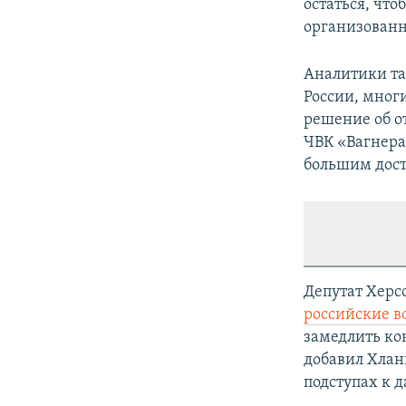
остаться, что
организованн
Аналитики та
России, мног
решение об от
ЧВК «Вагнера
большим дос
Депутат Херс
российские в
замедлить ко
добавил Хлан
подступах к 