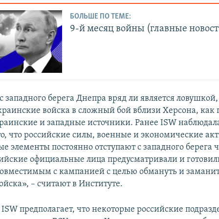
БОЛЬШЕ ПО ТЕМЕ:
9-й месяц войны (главные новост
с западного берега Днепра вряд ли является ловушкой,
краинские войска в сложный бой вблизи Херсона, как
раинские и западные источники. Ранее ISW наблюдал
о, что российские силы, военные и экономические акт
е элементы постоянно отступают с западного берега ч
сийские официальные лица предусматривали и готовили
совместимым с кампанией с целью обмануть и заманит
йска», – считают в Институте.
я ISW предполагает, что некоторые российские подразд