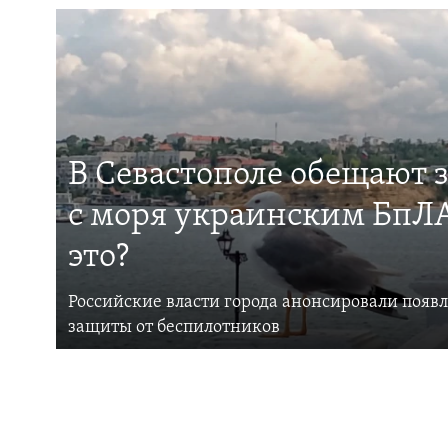
В Севастополе обещают 
с моря украинским БпЛА
это?
Российские власти города анонсировали появ
защиты от беспилотников