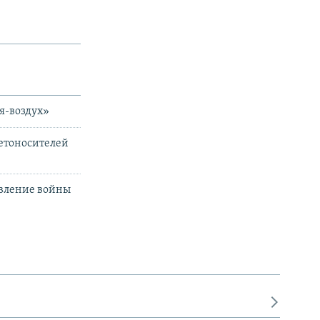
я-воздух»
кетоносителей
явление войны