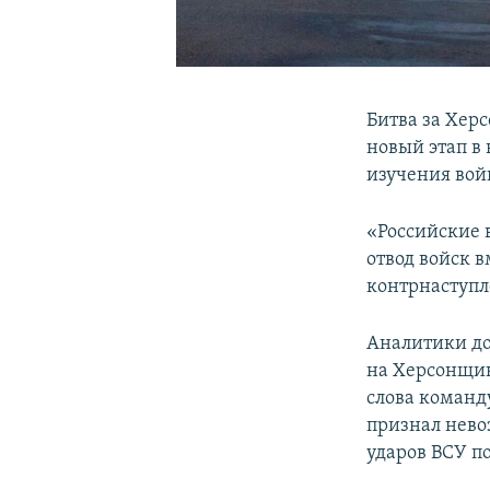
Битва за Хер
новый этап в 
изучения вой
«Российские 
отвод войск 
контрнаступле
Аналитики до
на Херсонщин
слова команд
признал нево
ударов ВСУ п