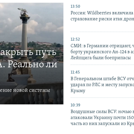
13:50
Россия: Wildberries включила
страхование риски атак дро
12:52
СМИ: в Германии отрицают, ч
закрыть путь
борту украинского Ан-124 в 
Лейпцига были боеприпасы
. Реально ли
11:45
В Генеральном штабе ВСУ отч
ударах по РЛС и месту запуск
ление новой системы
Крыму
10:39
Воздушные силы ВСУ: ночью 
атаковали Украину почти 150
часть из них запускали из К