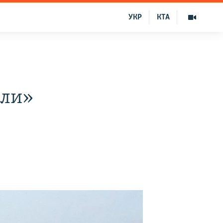
УКР
КТА
 ли»