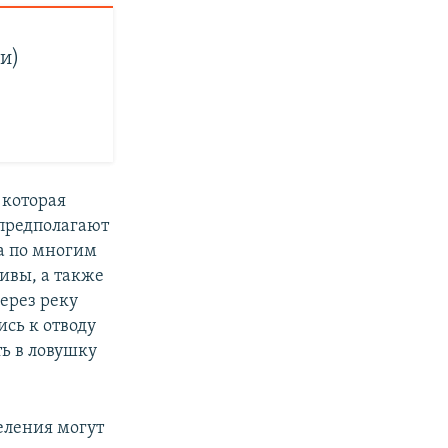
и)
 которая
 предполагают
а по многим
ивы, а также
ерез реку
сь к отводу
ь в ловушку
еления могут