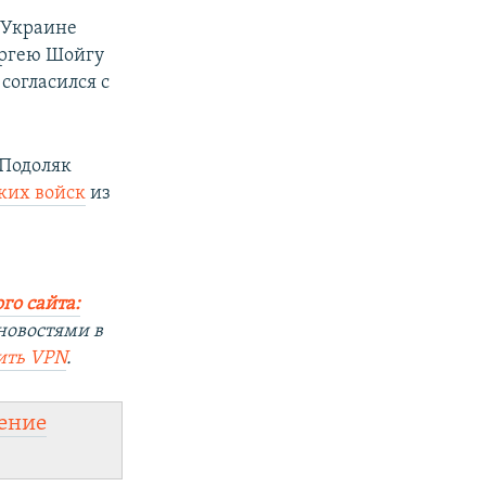
 Украине
ергею Шойгу
согласился с
 Подоляк
ких войск
из
го сайта:
новостями в
ить
VPN
.
ение