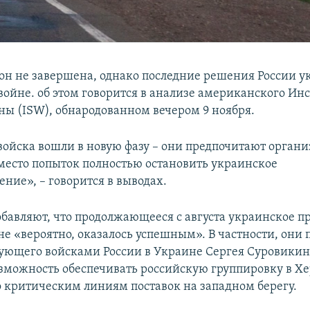
сон не завершена, однако последние решения России у
войне. об этом говорится в анализе американского Ин
ны (ISW), обнародованном вечером 9 ноября.
войска вошли в новую фазу – они предпочитают орган
вместо попыток полностью остановить украинское
ние», – говорится в выводах.
бавляют, что продолжающееся с августа украинское 
е «вероятно, оказалось успешным». В частности, они 
ующего войсками России в Украине Сергея Суровикин
зможность обеспечивать российскую группировку в Хе
о критическим линиям поставок на западном берегу.