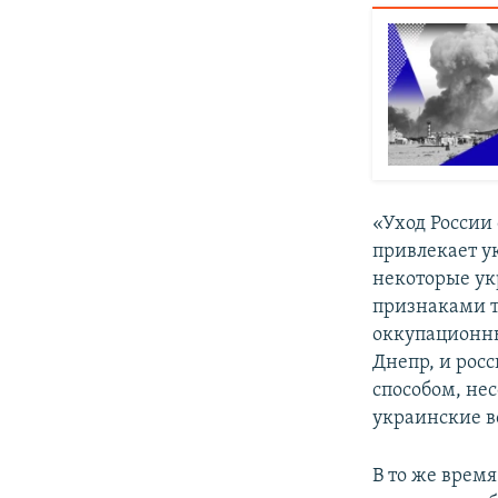
«Уход России 
привлекает у
некоторые ук
признаками т
оккупационны
Днепр, и рос
способом, не
украинские во
В то же врем