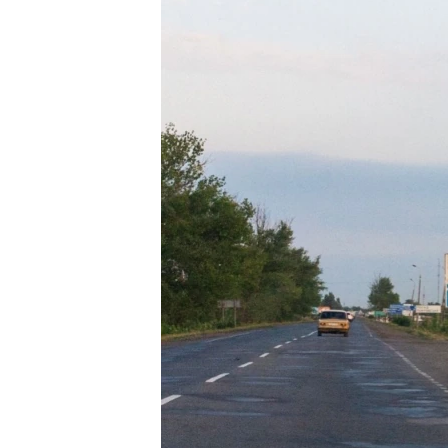
ПОБЕДИТЕЛЕЙ НЕ СУДЯТ?
КРЫМ.НЕПОКОРЕННЫЙ
ELIFBE
УКРАИНСКАЯ ПРОБЛЕМА КРЫМА