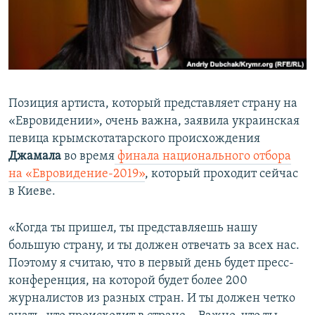
ПРИСОЕДИНЯЙТЕСЬ!
ПОБЕДИТЕЛЕЙ НЕ СУДЯТ?
КРЫМ.НЕПОКОРЕННЫЙ
ELIFBE
УКРАИНСКАЯ ПРОБЛЕМА КРЫМА
Позиция артиста, который представляет страну на
Все сайты RFE/RL
«Евровидении», очень важна, заявила украинская
певица крымскотатарского происхождения
Джамала
во время
финала национального отбора
на «Евровидение-2019»
, который проходит сейчас
в Киеве.
«Когда ты пришел, ты представляешь нашу
большую страну, и ты должен отвечать за всех нас.
Поэтому я считаю, что в первый день будет пресс-
конференция, на которой будет более 200
журналистов из разных стран. И ты должен четко