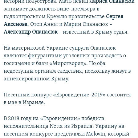
истории полуострова. Мать певиц
Лариса Опанасюк
занимает должность вице-премьера в
подконтрольном Кремлю правительстве
Сергея
Аксенова
. Отец Анны и Марии Опанасюк –
Александр Опанасюк
– известный в Крыму судья.
На материковой Украине супруги Опанасюк
являются фигурантами уголовных производств о
госизмене и базы «Миротворец». Но оба
недоступны органам следствия, поскольку живут в
аннексированном Крыму.
Песенный конкурс «Евровидение-2019» состоится
в мае в Израиле.
В 2018 году на «Евровидении» победила
исполнительница Netta из Израиля. Украину на
песенном конкурсе представлял Melovin, который