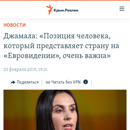
Доступность
ссылки
Вернуться
НОВОСТИ
к
НОВОСТИ
Джамала: «Позиция человека,
основному
СПЕЦПРОЕКТЫ
содержанию
который представляет страну на
ВОДА
Вернутся
ГРУЗ 200
«Евровидении», очень важна»
к
ИСТОРИЯ
КАРТА ВОЕННЫХ ОБЪЕКТОВ КРЫМА
главной
23 февраля 2019, 19:21
ЕЩЕ
11 ЛЕТ ОККУПАЦИИ КРЫМА. 11 ИСТОРИЙ СОПРОТИВЛЕНИЯ
навигации
Вернутся
Поделиться
Читать без VPN
РАДІО СВОБОДА
ИНТЕРАКТИВ
к
КАК ОБОЙТИ БЛОКИРОВКУ
ИНФОГРАФИКА
поиску
ТЕЛЕПРОЕКТ КРЫМ.РЕАЛИИ
Українською
СОВЕТЫ ПРАВОЗАЩИТНИКОВ
Qırımtatar
ПРОПАВШИЕ БЕЗ ВЕСТИ