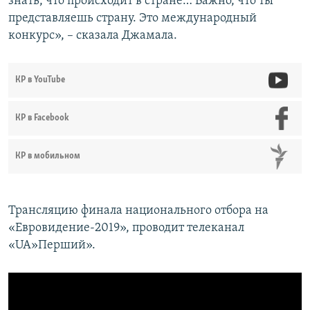
знать, что происходит в стране… Важно, что ты
представляешь страну. Это международный
конкурс», – сказала Джамала.
КР в YouTube
КР в Facebook
КР в мобильном
Трансляцию финала национального отбора на
«Евровидение-2019», проводит телеканал
«UA»Перший».