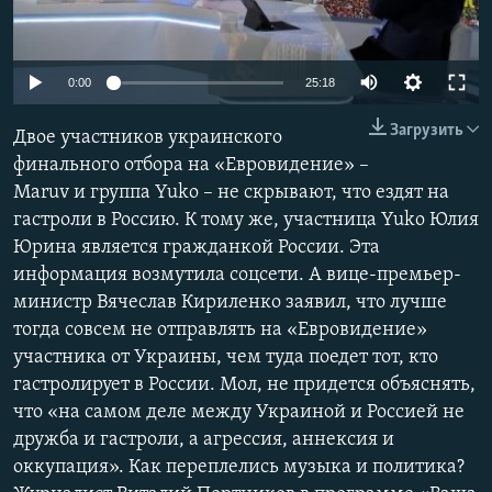
ПРИСОЕДИНЯЙТЕСЬ!
ПОБЕДИТЕЛЕЙ НЕ СУДЯТ?
КРЫМ.НЕПОКОРЕННЫЙ
0:00
25:18
ELIFBE
Загрузить
Двое участников украинского
УКРАИНСКАЯ ПРОБЛЕМА КРЫМА
финального отбора на «Евровидение» –
Все сайты RFE/RL
Maruv и группа Yuko – не скрывают, что ездят на
гастроли в Россию. К тому же, участница Yuko Юлия
Юрина является гражданкой России. Эта
информация возмутила соцсети. А вице-премьер-
министр Вячеслав Кириленко заявил, что лучше
тогда совсем не отправлять на «Евровидение»
участника от Украины, чем туда поедет тот, кто
гастролирует в России. Мол, не придется объяснять,
что «на самом деле между Украиной и Россией не
дружба и гастроли, а агрессия, аннексия и
оккупация». Как переплелись музыка и политика?