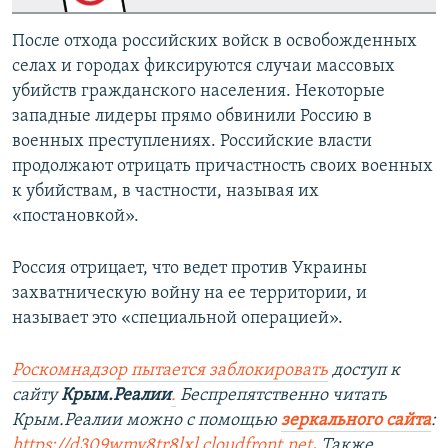
После отхода российских войск в освобожденных
селах и городах фиксируются случаи массовых
убийств гражданского населения. Некоторые
западные лидеры прямо обвинили Россию в
военных преступлениях. Российские власти
продолжают отрицать причастность своих военных
к убийствам, в частности, называя их
«постановкой».
Россия отрицает, что ведет против Украины
захватническую войну на ее территории, и
называет это «специальной операцией».
Роскомнадзор пытается заблокировать
доступ к
сайту
Крым.Реалии
.
Беспрепятственно читать
Крым.Реалии можно с помощью
зеркального сайта
:
https://d309wmy8tr8lxl.cloudfront.net
.
Также