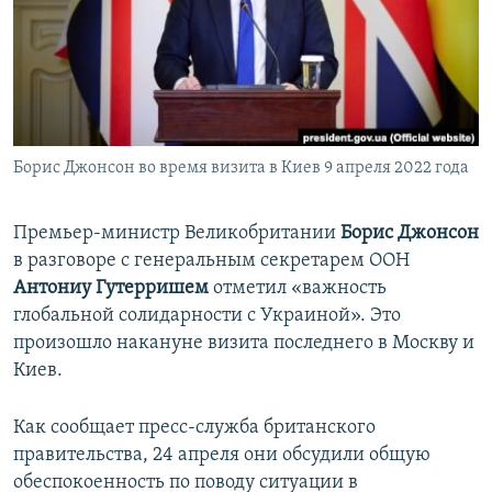
ПРИСОЕДИНЯЙТЕСЬ!
ПОБЕДИТЕЛЕЙ НЕ СУДЯТ?
КРЫМ.НЕПОКОРЕННЫЙ
ELIFBE
УКРАИНСКАЯ ПРОБЛЕМА КРЫМА
Все сайты RFE/RL
Борис Джонсон во время визита в Киев 9 апреля 2022 года
Премьер-министр Великобритании
Борис Джонсон
в разговоре с генеральным секретарем ООН
Антониу Гутерришем
отметил «важность
глобальной солидарности с Украиной». Это
произошло накануне визита последнего в Москву и
Киев.
Как сообщает пресс-служба британского
правительства, 24 апреля они обсудили общую
обеспокоенность по поводу ситуации в