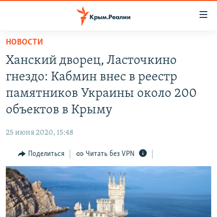
Доступность
ссылки
Вернуться
НОВОСТИ
к
НОВОСТИ
Ханский дворец, Ласточкино
основному
СПЕЦПРОЕКТЫ
содержанию
гнездо: Кабмин внес в реестр
ВОДА
Вернутся
ГРУЗ 200
памятников Украины около 200
к
ИСТОРИЯ
КАРТА ВОЕННЫХ ОБЪЕКТОВ КРЫМА
объектов в Крыму
главной
ЕЩЕ
11 ЛЕТ ОККУПАЦИИ КРЫМА. 11 ИСТОРИЙ СОПРОТИВЛЕНИЯ
навигации
25 июня 2020, 15:48
Вернутся
РАДІО СВОБОДА
ИНТЕРАКТИВ
к
Поделиться
Читать без VPN
КАК ОБОЙТИ БЛОКИРОВКУ
ИНФОГРАФИКА
поиску
ТЕЛЕПРОЕКТ КРЫМ.РЕАЛИИ
Українською
СОВЕТЫ ПРАВОЗАЩИТНИКОВ
Qırımtatar
ПРОПАВШИЕ БЕЗ ВЕСТИ