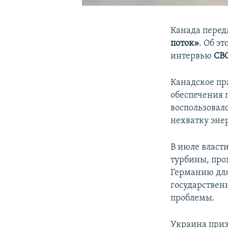
Канада перед
поток»
. Об э
интервью
CB
Канадское пр
обеспечения 
воспользовал
нехватку эне
В июле власт
турбины, про
Германию дл
государстве
проблемы.
Украина приз