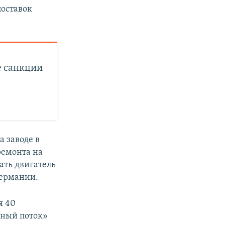
поставок
е санкции
а заводе в
ремонта на
ать двигатель
Германии.
я 40
рный поток»