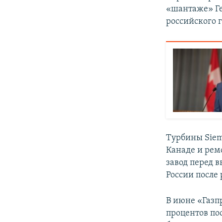
«шантаже» Ге
российского г
Турбины Sieme
Канаде и рем
завод перед 
России после 
В июне «Газп
процентов по