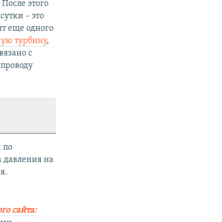
 После этого
сутки – это
т еще одного
ную турбину
,
вязано с
опроводу
 по
а давления на
я.
го сайта: