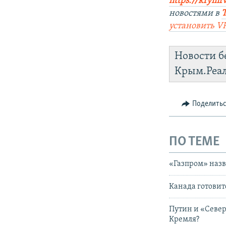
https://krymr
новостями в
установить
V
Новости б
Крым.Реа
Поделить
ПО ТЕМЕ
«Газпром» наз
Канада готовит
Путин и «Север
Кремля?