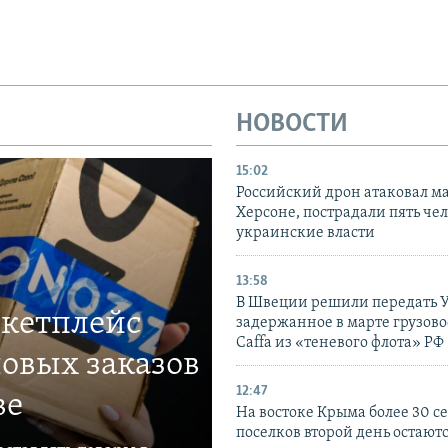
НОВОСТИ
15:02
Российский дрон атаковал м
Херсоне, пострадали пять чел
украинские власти
13:58
В Швеции решили передать 
ркетплейс
задержанное в марте грузово
Caffa из «теневого флота» РФ
овых заказов
12:47
ве
На востоке Крыма более 30 се
поселков второй день остаютс