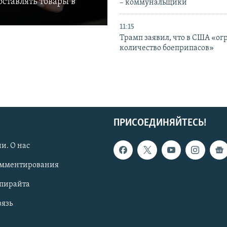
ставлять товары в
– коммунальщики
11:15
Трамп заявил, что в США «ог
количество боеприпасов»
ПРИСОЕДИНЯЙТЕСЬ!
и. О нас
омментирования
опирайта
вязь