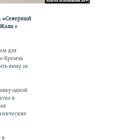
а
«Северный
 Жоли
в
ом для
то Кремль
ить вину за
авку одной
атно в
кая
ехнические
 в