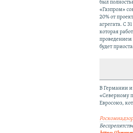
был полностью
«Газпром» сок
20% от проек
агрегата. С 3
которая рабо
проведением 
будет приост
В Германии и
«Северному п
Евросоюз, ко
Роскомнадзор
Беспрепятст