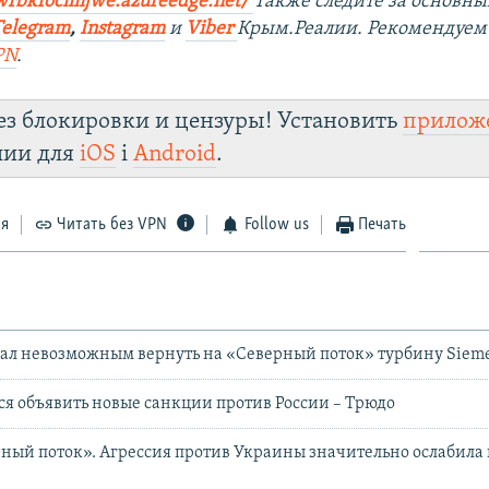
wrbkfocimjwe.azureedge.net/
Также следите за основн
Telegram
,
Instagram
и
Viber
Крым.Реалии. Рекомендуем
PN
.
ез блокировки и цензуры! Установить
прилож
лии для
iOS
і
Android
.
ся
Читать без VPN
Follow us
Печать
вал невозможным вернуть на «Северный поток» турбину Siem
ся объявить новые санкции против России – Трюдо
ный поток». Агрессия против Украины значительно ослабила