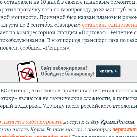
 остановлен на 10 дней в связи с плановым ремонтом.
ратил прокачку газа по газопроводу до 33 млн куб. м в 
тной мощности. Причиной был назван плановый ремон
1 августа по 2 сентября «Газпром»
остановит единствен
тает на компрессорной станции «Портовая». Решение с
техобслуживания. В этот период транспорт газа по газ
ановлен, сообщил «Газпром».
Сайт заблокирован?
читать >
Обойдите блокировку!
 ЕС считают, что главной причиной снижения поставок
отоку» являются не технические сложности, а попытк
торый поддержал Украину после российского вторжени
 пытается заблокировать
доступ к сайту
Крым.Реалии
.
венно читать Крым.Реалии можно с помощью
зеркально