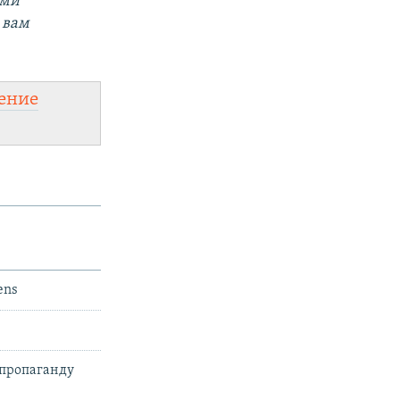
ыми
 вам
ение
ens
 пропаганду