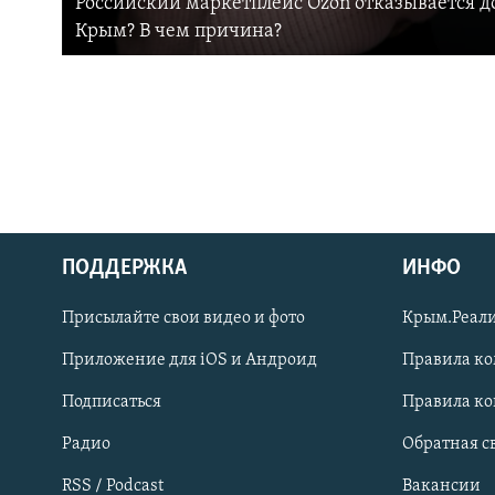
Российский маркетплейс Ozon отказывается до
Крым? В чем причина?
ПОДДЕРЖКА
ИНФО
Українською
Присылайте свои видео и фото
Крым.Реали
Qırımtatar
Приложение для iOS и Андроид
Правила к
Подписаться
Правила к
ПРИСОЕДИНЯЙТЕСЬ!
Радио
Обратная с
RSS / Podcast
Вакансии