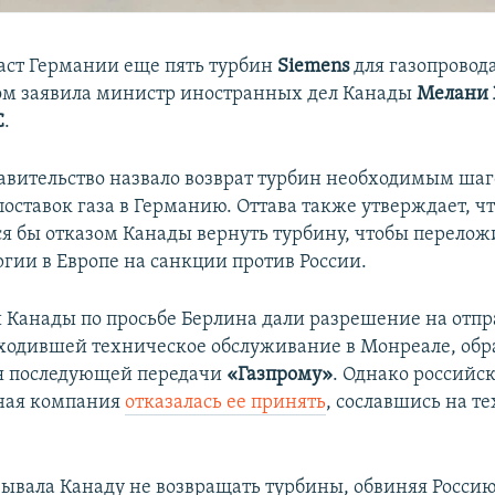
аст Германии еще пять турбин
Siemens
для газопровод
том заявила министр иностранных дел Канады
Мелани
C
.
авительство назвало возврат турбин необходимым шаг
поставок газа в Германию. Оттава также утверждает, ч
ся бы отказом Канады вернуть турбину, чтобы перелож
ргии в Европе на санкции против России.
и Канады по просьбе Берлина дали разрешение на отпр
ходившей техническое обслуживание в Монреале, обр
я последующей передачи
«Газпрому»
. Однако российс
нная компания
отказалась ее принять
, сославшись на т
ывала Канаду не возвращать турбины, обвиняя Россию