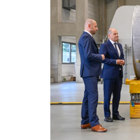
ПОБЕДИТЕЛЕЙ НЕ СУДЯТ?
КРЫМ.НЕПОКОРЕННЫЙ
ELIFBE
УКРАИНСКАЯ ПРОБЛЕМА КРЫМА