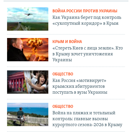
ВОЙНА РОССИИ ПРОТИВ УКРАИНЫ
Как Украина берет под контроль
«сухопутный коридор» в Крым
КРЫМ И ВОЙНА
«Стереть Киев с лица земли». Кто
в Крыму хочет уничтожения
Украины
ОБЩЕСТВО
Как Россия «мотивирует»
крымских абитуриентов
поступать в вузы Украины
ОБЩЕСТВО
Война на пляжах и тотальный
контроль: главные вызовы
курортного сезона-2026 в Крыму