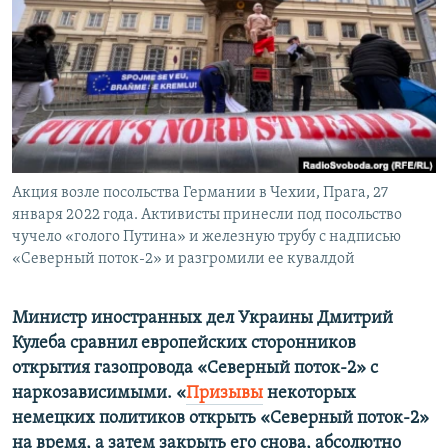
ПРИСОЕДИНЯЙТЕСЬ!
ПОБЕДИТЕЛЕЙ НЕ СУДЯТ?
КРЫМ.НЕПОКОРЕННЫЙ
ELIFBE
УКРАИНСКАЯ ПРОБЛЕМА КРЫМА
Все сайты RFE/RL
Акция возле посольства Германии в Чехии, Прага, 27
января 2022 года. Активисты принесли под посольство
чучело «голого Путина» и железную трубу с надписью
«Северный поток-2» и разгромили ее кувалдой
Министр иностранных дел Украины Дмитрий
Кулеба сравнил европейских сторонников
открытия газопровода «Северный поток-2» с
наркозависимыми. «
Призывы
некоторых
немецких политиков открыть «Северный поток-2»
на время, а затем закрыть его снова, абсолютно