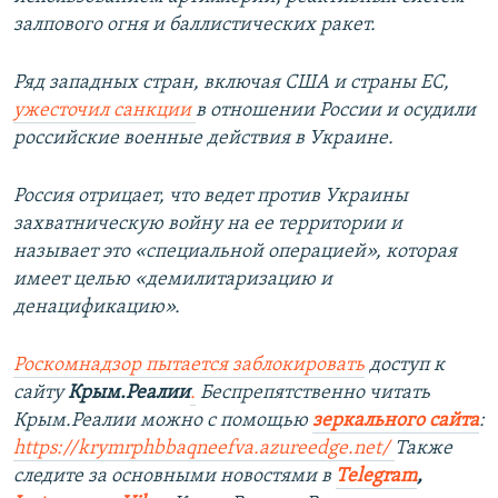
залпового огня и баллистических ракет.
Ряд западных стран, включая США и страны ЕС,
ужесточил санкции
в отношении России и осудили
российские военные действия в Украине.
Россия отрицает, что ведет против Украины
захватническую войну на ее территории и
называет это «специальной операцией», которая
имеет целью «демилитаризацию и
денацификацию».
Роскомнадзор пытается заблокировать
доступ к
сайту
Крым.Реалии
.
Беспрепятственно читать
Крым.Реалии можно с помощью
зеркального сайта
:
https://krymrphbbaqneefva.azureedge.net/
​Также
следите за основными новостями в
Telegram
,