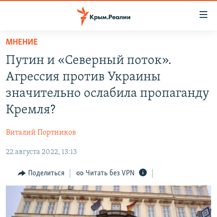
Доступность
ссылки
Вернуться
МНЕНИЕ
к
НОВОСТИ
Путин и «Северный поток».
основному
СПЕЦПРОЕКТЫ
содержанию
Агрессия против Украины
ВОДА
Вернутся
ГРУЗ 200
значительно ослабила пропаганду
к
ИСТОРИЯ
КАРТА ВОЕННЫХ ОБЪЕКТОВ КРЫМА
Кремля?
главной
ЕЩЕ
11 ЛЕТ ОККУПАЦИИ КРЫМА. 11 ИСТОРИЙ СОПРОТИВЛЕНИЯ
навигации
Виталий Портников
Вернутся
РАДІО СВОБОДА
ИНТЕРАКТИВ
к
22 августа 2022, 13:13
КАК ОБОЙТИ БЛОКИРОВКУ
ИНФОГРАФИКА
поиску
Поделиться
Читать без VPN
ТЕЛЕПРОЕКТ КРЫМ.РЕАЛИИ
Українською
СОВЕТЫ ПРАВОЗАЩИТНИКОВ
Qırımtatar
ПРОПАВШИЕ БЕЗ ВЕСТИ