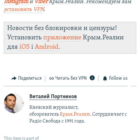
Instagram
и
Viber
Крым.Реалии. Рекомендуем вам
установить
VPN
.
Новости без блокировки и цензуры!
Установить
приложение
Крым.Реалии
для
iOS
і
Android
.
Поделиться
Читать без VPN
Follow us
Виталий Портников
Киевский журналист,
обозреватель
Крым.Реалии
. Сотрудничает с
Радiо Свобода с 1991 года.
This item is part of