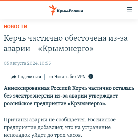
Доступность
ссылки
Вернуться
НОВОСТИ
к
НОВОСТИ
Керчь частично обесточена из-за
основному
СПЕЦПРОЕКТЫ
содержанию
аварии – «Крымэнерго»
ВОДА
Вернутся
ГРУЗ 200
к
05 августа 2024, 10:55
ИСТОРИЯ
КАРТА ВОЕННЫХ ОБЪЕКТОВ КРЫМА
главной
ЕЩЕ
Поделиться
Читать без VPN
11 ЛЕТ ОККУПАЦИИ КРЫМА. 11 ИСТОРИЙ СОПРОТИВЛЕНИЯ
навигации
Вернутся
РАДІО СВОБОДА
Аннексированная Россией Керчь частично осталась
ИНТЕРАКТИВ
к
без электроэнергии из-за аварии утверждает
КАК ОБОЙТИ БЛОКИРОВКУ
ИНФОГРАФИКА
поиску
российское предприятие «Крымэнерго».
ТЕЛЕПРОЕКТ КРЫМ.РЕАЛИИ
Українською
Причины аварии не сообщается. Российское
СОВЕТЫ ПРАВОЗАЩИТНИКОВ
Qırımtatar
предприятие добавляет, что на устранение
ПРОПАВШИЕ БЕЗ ВЕСТИ
неполадок уйдет до трех часов.