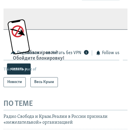
Сайт заблокирован?
Поделиться
Читать без VPN
Follow us
Обойдите блокировку!
читать >
This item is part of
Новости
Весь Крым
ПО ТЕМЕ
Радио Свобода и Крым.Реалии в России признали
«нежелательной» организацией