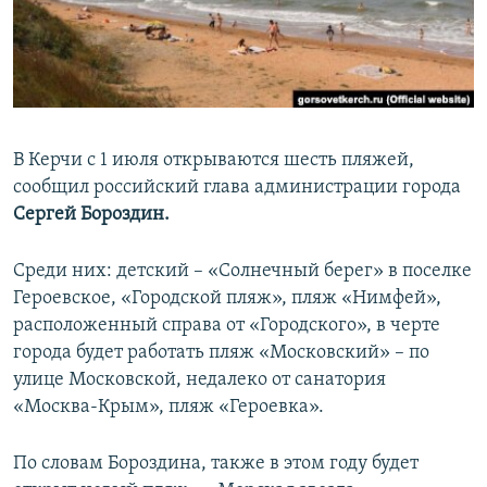
ПРИСОЕДИНЯЙТЕСЬ!
ПОБЕДИТЕЛЕЙ НЕ СУДЯТ?
КРЫМ.НЕПОКОРЕННЫЙ
ELIFBE
УКРАИНСКАЯ ПРОБЛЕМА КРЫМА
В Керчи с 1 июля открываются шесть пляжей,
Все сайты RFE/RL
сообщил российский глава администрации города
Сергей Бороздин.
Среди них: детский – «Солнечный берег» в поселке
Героевское, «Городской пляж», пляж «Нимфей»,
расположенный справа от «Городского», в черте
города будет работать пляж «Московский» – по
улице Московской, недалеко от санатория
«Москва-Крым», пляж «Героевка».
По словам Бороздина, также в этом году будет