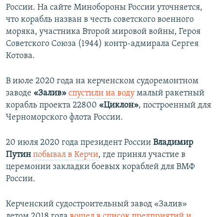
России. На сайте Минобороны России уточняется,
что корабль назван в честь советского военного
моряка, участника Второй мировой войны, Героя
Советского Союза (1944) контр-адмирала Сергея
Котова.
В июле 2020 года на керченском судоремонтном
заводе
«Залив»
спустили на воду
малый ракетный
корабль проекта 22800
«Циклон»
, построенный для
Черноморского флота России.
20 июля 2020 года президент России
Владимир
Путин
побывал в Керчи
, где принял участие в
церемонии закладки боевых кораблей для ВМФ
России.
Керченский судостроительный завод «Залив»
летом 2018 года
вошел в список предприятий и