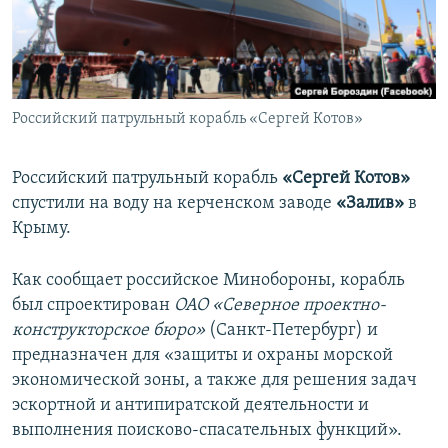
ПРИСОЕДИНЯЙТЕСЬ!
ПОБЕДИТЕЛЕЙ НЕ СУДЯТ?
КРЫМ.НЕПОКОРЕННЫЙ
ELIFBE
Российский патрульный корабль «Сергей Котов»
УКРАИНСКАЯ ПРОБЛЕМА КРЫМА
Все сайты RFE/RL
Российский патрульный корабль
«Сергей Котов»
спустили на воду на керченском заводе
«Залив»
в
Крыму.
Как сообщает российское Минобороны, корабль
был спроектирован
ОАО «Северное проектно-
конструкторское бюро»
(Санкт-Петербург) и
предназначен для «защиты и охраны морской
экономической зоны, а также для решения задач
эскортной и антипиратской деятельности и
выполнения поисково-спасательных функций».