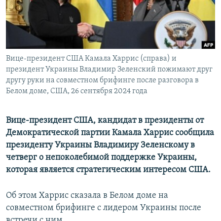
ПРИСОЕДИНЯЙТЕСЬ!
ПОБЕДИТЕЛЕЙ НЕ СУДЯТ?
КРЫМ.НЕПОКОРЕННЫЙ
ELIFBE
Вице-президент США Камала Харрис (справа) и
УКРАИНСКАЯ ПРОБЛЕМА КРЫМА
президент Украины Владимир Зеленский пожимают друг
Все сайты RFE/RL
другу руки на совместном брифинге после разговора в
Белом доме, США, 26 сентября 2024 года
Вице-президент США, кандидат в президенты от
Демократической партии Камала Харрис сообщила
президенту Украины Владимиру Зеленскому в
четверг о непоколебимой поддержке Украины,
которая является стратегическим интересом США.
Об этом Харрис сказала в Белом доме на
совместном брифинге с лидером Украины после
встречи с ним.