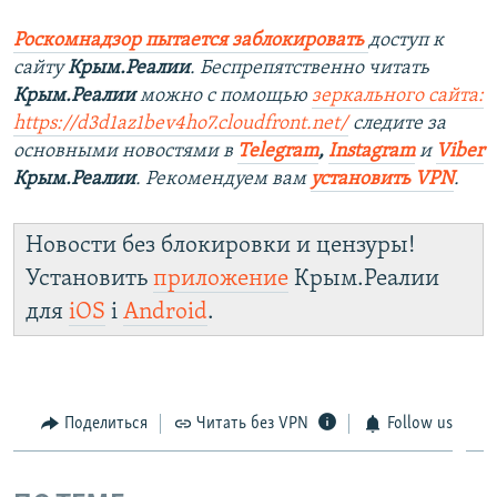
Роскомнадзор пытается заблокировать
доступ к
сайту
Крым.Реалии
. Беспрепятственно читать
Крым.Реалии
можно с помощью
зеркального сайта:
https://d3d1az1bev4ho7.cloudfront.net/
следите за
основными новостями в
Telegram
,
Instagram
и
Viber
Крым.Реалии
. Рекомендуем вам
установить VPN
.
Новости без блокировки и цензуры!
Установить
приложение
Крым.Реалии
для
iOS
і
Android
.
Поделиться
Читать без VPN
Follow us