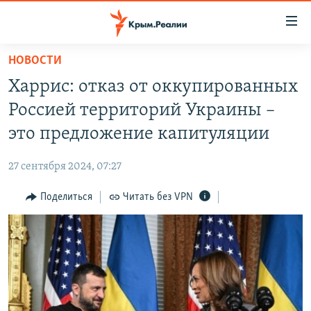
Доступность
ссылки
Вернуться
НОВОСТИ
к
НОВОСТИ
Харрис: отказ от оккупированных
основному
СПЕЦПРОЕКТЫ
содержанию
Россией территорий Украины –
ВОДА
Вернутся
ГРУЗ 200
это предложение капитуляции
к
ИСТОРИЯ
КАРТА ВОЕННЫХ ОБЪЕКТОВ КРЫМА
главной
27 сентября 2024, 07:27
ЕЩЕ
11 ЛЕТ ОККУПАЦИИ КРЫМА. 11 ИСТОРИЙ СОПРОТИВЛЕНИЯ
навигации
Вернутся
Поделиться
Читать без VPN
РАДІО СВОБОДА
ИНТЕРАКТИВ
к
КАК ОБОЙТИ БЛОКИРОВКУ
ИНФОГРАФИКА
поиску
ТЕЛЕПРОЕКТ КРЫМ.РЕАЛИИ
Українською
СОВЕТЫ ПРАВОЗАЩИТНИКОВ
Qırımtatar
ПРОПАВШИЕ БЕЗ ВЕСТИ