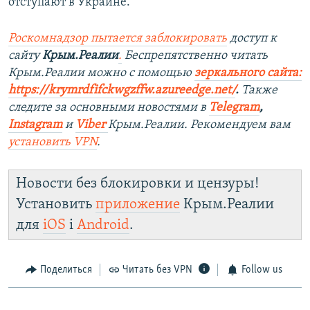
отступают в Украине.
Роскомнадзор пытается заблокировать
доступ к
сайту
Крым.Реалии
.
Беспрепятственно читать
Крым.Реалии можно с помощью
зеркального сайта:
https://krymrdfifckwgzffw.azureedge.net/
. ​
Также
следите за основными новостями в
Telegram
,
Instagram
и
Viber
Крым.Реалии. Рекомендуем вам
установить
VPN
.
Новости без блокировки и цензуры!
Установить
приложение
Крым.Реалии
для
iOS
і
Android
.
Поделиться
Читать без VPN
Follow us