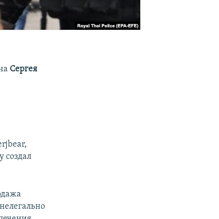
ина
Сергея
rjbear,
у создал
одажа
 нелегально
печения.