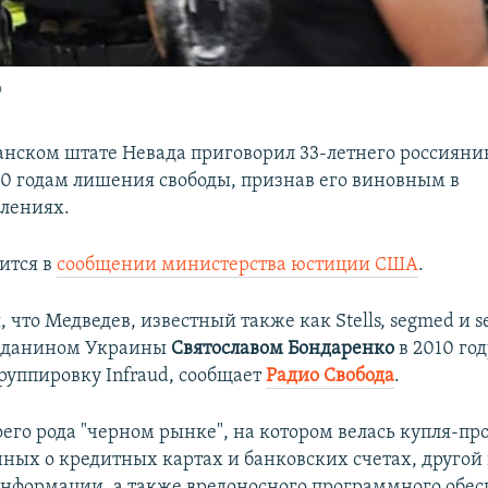
о
анском штате Невада приговорил 33-летнего россиян
10 годам лишения свободы, признав его виновным в
лениях.
ится в
сообщении министерства юстиции США
.
 что Медведев, известный также как Stells, segmed и se
ажданином Украины
Святославом Бондаренко
в 2010 год
руппировку Infraud, сообщает
Радио Свобода
.
оего рода "черном рынке", на котором велась купля-пр
ных о кредитных картах и банковских счетах, другой
нформации, а также вредоносного программного обес