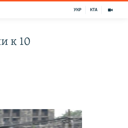
УКР
КТА
и к 10