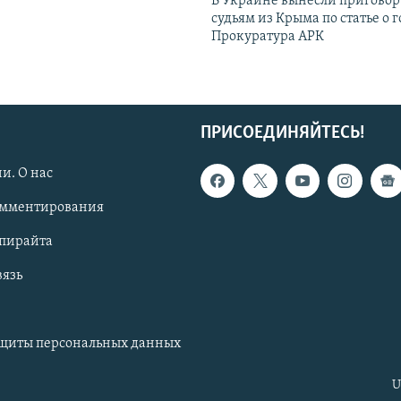
В Украине вынесли приговор
судьям из Крыма по статье о 
Прокуратура АРК
ПРИСОЕДИНЯЙТЕСЬ!
и. О нас
омментирования
опирайта
вязь
ащиты персональных данных
U