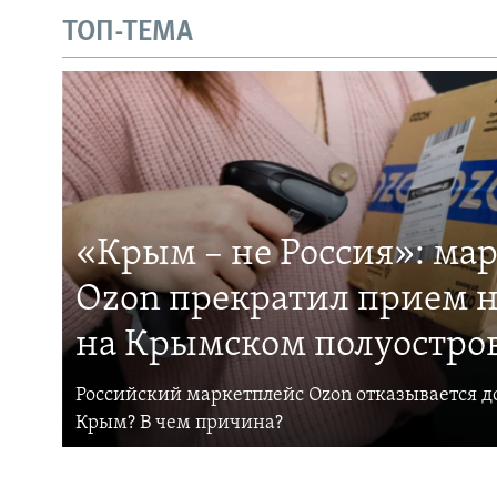
ТОП-ТЕМА
«Крым – не Россия»: ма
Ozon прекратил прием н
на Крымском полуостро
Российский маркетплейс Ozon отказывается до
Крым? В чем причина?