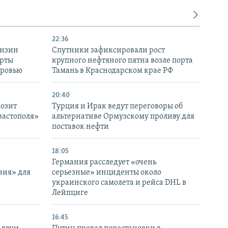
22:36
ензин
Спутники зафиксировали рост
ерты
крупного нефтяного пятна возле порта
оровью
Тамань в Краснодарском крае РФ
20:40
розит
Турция и Ирак ведут переговоры об
вастополя»
альтернативе Ормузскому проливу для
поставок нефти
18:05
Германия расследует «очень
вия» для
серьезные» инциденты около
украинского самолета и рейса DHL в
Лейпциге
16:45