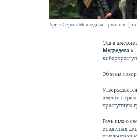
Арест Сергея Медведева, архивное фот
Суд в америк
Медведева
к 
киберпреступ
Об этом говор
Утверждается,
вместе с гр
преступную г
Речь шла о св
краденых дан
полученной и