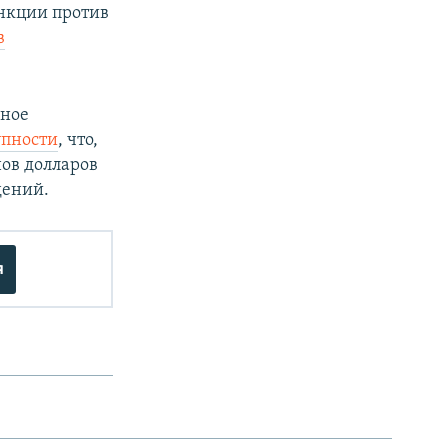
анкции против
в
ьное
упности
, что,
нов долларов
дений.
я