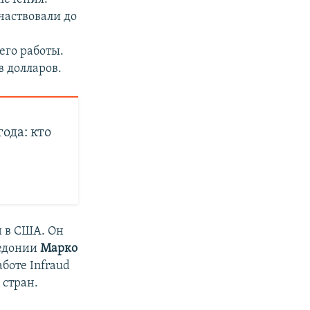
частвовали до
его работы.
в долларов.
ода: кто
н в США. Он
кедонии
Марко
аботе Infraud
 стран.