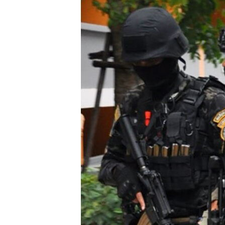
ПОБЕДИТЕЛЕЙ НЕ СУДЯТ?
КРЫМ.НЕПОКОРЕННЫЙ
ELIFBE
УКРАИНСКАЯ ПРОБЛЕМА КРЫМА