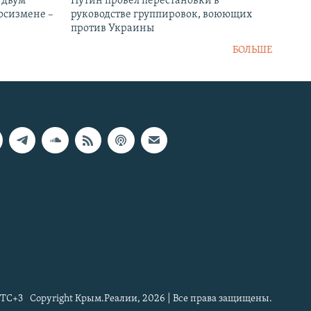
 двум
Путин провел перестановки в
госизмене –
руководстве группировок, воюющих
против Украины
БОЛЬШЕ
TC+3
Copyright Крым.Реалии, 2026 | Все права защищены.