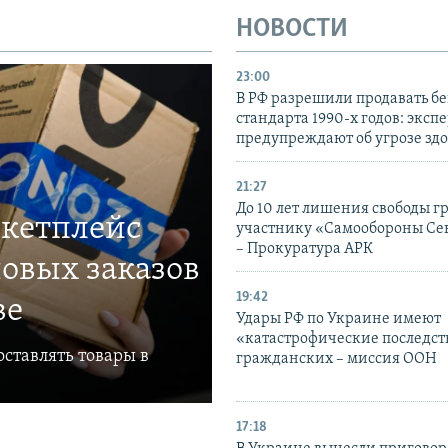
НОВОСТИ
23:00
В РФ разрешили продавать б
стандарта 1990-х годов: эксп
предупреждают об угрозе зд
21:27
До 10 лет лишения свободы г
ркетплейс
участнику «Самообороны Се
– Прокуратура АРК
овых заказов
19:42
ве
Удары РФ по Украине имеют
«катастрофические последст
ставлять товары в
гражданских – миссия ООН
17:18