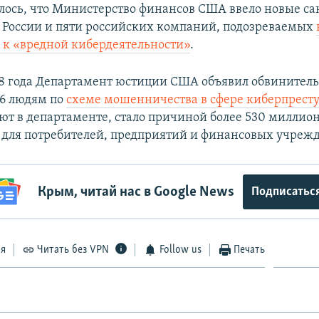
лось, что Министерство финансов США ввело новые с
 России и пяти российских компаний, подозреваемых
 к «вредной кибердеятельности»
.
18 года Департамент юстиции США объявил обвинител
6 людям по
схеме мошенничества в сфере киберпрест
ют в департаменте, стало причиной более 530 миллио
для потребителей, предприятий и финансовых учреж
Крым, читай нас в Google News
Подписатьс
ся
Читать без VPN
Follow us
Печать