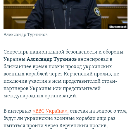
ПРИСОЕДИНЯЙТЕСЬ!
ПОБЕДИТЕЛЕЙ НЕ СУДЯТ?
КРЫМ.НЕПОКОРЕННЫЙ
ELIFBE
Александр Турчинов
УКРАИНСКАЯ ПРОБЛЕМА КРЫМА
Все сайты RFE/RL
Секретарь национальной безопасности и обороны
Украины
Александр Турчинов
анонсировал в
ближайшее время новый проход украинских
военных кораблей через Керченский пролив, не
исключив участия в нем представителей стран-
партнеров Украины или представителей
международных организаций.
В интервью
«ВВС Україна»,
отвечая на вопрос о том,
будут ли украинские военные корабли еще раз
пытаться пройти через Керченский пролив,