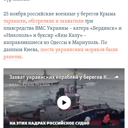
25 ноября российские военные у берегов Крыма
таранили
,
обстреляли и захватили
три
плавсредства ВМС Украины – катера «Бердянск» и
«Никополь» и буксир «Яны Капу» –
направлявшиеся из Одессы в Мариуполь. По
данным Киева,
шесть украинских моряков были
ранены
.
Захват украинских кораблей у берегов Крыма. Как это было (видео)
видео
Крым.Реалии
No media source currently available