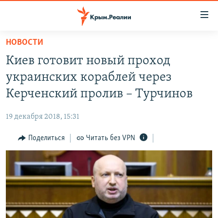
Доступность
ссылки
Вернуться
НОВОСТИ
к
НОВОСТИ
Киев готовит новый проход
основному
СПЕЦПРОЕКТЫ
содержанию
украинских кораблей через
ВОДА
Вернутся
ГРУЗ 200
Керченский пролив – Турчинов
к
ИСТОРИЯ
КАРТА ВОЕННЫХ ОБЪЕКТОВ КРЫМА
главной
19 декабря 2018, 15:31
ЕЩЕ
11 ЛЕТ ОККУПАЦИИ КРЫМА. 11 ИСТОРИЙ СОПРОТИВЛЕНИЯ
навигации
Вернутся
Поделиться
Читать без VPN
РАДІО СВОБОДА
ИНТЕРАКТИВ
к
КАК ОБОЙТИ БЛОКИРОВКУ
ИНФОГРАФИКА
поиску
ТЕЛЕПРОЕКТ КРЫМ.РЕАЛИИ
Українською
СОВЕТЫ ПРАВОЗАЩИТНИКОВ
Qırımtatar
ПРОПАВШИЕ БЕЗ ВЕСТИ