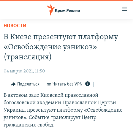
Доступность
ссылки
Вернуться
НОВОСТИ
к
НОВОСТИ
В Киеве презентуют платформу
основному
СПЕЦПРОЕКТЫ
содержанию
«Освобождение узников»
ВОДА
Вернутся
ГРУЗ 200
(трансляция)
к
ИСТОРИЯ
КАРТА ВОЕННЫХ ОБЪЕКТОВ КРЫМА
главной
04 марта 2021, 11:50
ЕЩЕ
11 ЛЕТ ОККУПАЦИИ КРЫМА. 11 ИСТОРИЙ СОПРОТИВЛЕНИЯ
навигации
Вернутся
Поделиться
Читать без VPN
РАДІО СВОБОДА
ИНТЕРАКТИВ
к
В актовом зале Киевской православной
КАК ОБОЙТИ БЛОКИРОВКУ
ИНФОГРАФИКА
поиску
богословской академии Православной Церкви
ТЕЛЕПРОЕКТ КРЫМ.РЕАЛИИ
Украины презентуют платформу «Освобождение
Українською
узников». Событие транслирует Центр
СОВЕТЫ ПРАВОЗАЩИТНИКОВ
Qırımtatar
гражданских свобод.
ПРОПАВШИЕ БЕЗ ВЕСТИ