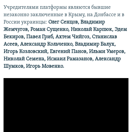
ПРИСОЕДИНЯЙТЕСЬ!
ПОБЕДИТЕЛЕЙ НЕ СУДЯТ?
Учредителями платформы являются бывшие
незаконно заключенные в Крыму, на Донбассе и в
КРЫМ.НЕПОКОРЕННЫЙ
России украинцы:
Олег Сенцов, Владимир
ELIFBE
Жемчугов, Роман Сущенко, Николай Карпюк, Эдем
Бекиров, Павел Гриб, Ахтем Чийгоз, Станислав
УКРАИНСКАЯ ПРОБЛЕМА КРЫМА
Асеев, Александр Кольченко, Владимир Балух,
Все сайты RFE/RL
Игорь Козловский, Евгений Панов, Ильми Умеров,
Николай Семена, Исмаил Рамазанов, Александр
Шумков, Игорь Мовенко.