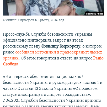
ПРИСОЕДИНЯЙТЕСЬ!
ПОБЕДИТЕЛЕЙ НЕ СУДЯТ?
КРЫМ.НЕПОКОРЕННЫЙ
Филипп Киркоров в Крыму, 2016 год
ELIFBE
УКРАИНСКАЯ ПРОБЛЕМА КРЫМА
Пресс-служба Службы безопасности Украины
Все сайты RFE/RL
официально подтвердила запрет на въезд
российскому певцу
Филиппу Киркорову
, о котором
ранее
сообщали источники в правоохранительных
органах
. Об этом говорится в ответе на запрос
Радiо
Свобода
.
«В интересах обеспечения национальной
безопасности Украины и руководствуясь частью 1 и
частью 2 статьи 13 Закона Украины «О правовом
статусе иностранцев и лиц без гражданства»,
7.06.2021 Службой безопасности Украины принято
решение о запрете въезда запрашиваемому Вами