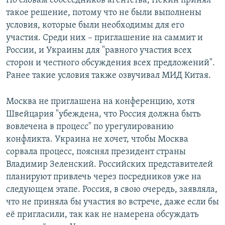
По словам собеседников агентства, Пекин принял
ПРИСОЕДИНЯЙТЕСЬ!
ПОБЕДИТЕЛЕЙ НЕ СУДЯТ?
такое решение, потому что не были выполнены
условия, которые были необходимы для его
КРЫМ.НЕПОКОРЕННЫЙ
участия. Среди них – приглашение на саммит и
ELIFBE
России, и Украины для "равного участия всех
сторон и честного обсуждения всех предложений".
УКРАИНСКАЯ ПРОБЛЕМА КРЫМА
Ранее такие условия также озвучивал МИД Китая.
Все сайты RFE/RL
Москва не приглашена на конференцию, хотя
Швейцария "убеждена, что Россия должна быть
вовлечена в процесс" по урегулированию
конфликта. Украина не хочет, чтобы Москва
сорвала процесс, пояснял президент страны
Владимир Зеленский. Российских представителей
планируют привлечь через посредников уже на
следующем этапе. Россия, в свою очередь, заявляла,
что не приняла бы участия во встрече, даже если бы
её пригласили, так как не намерена обсуждать