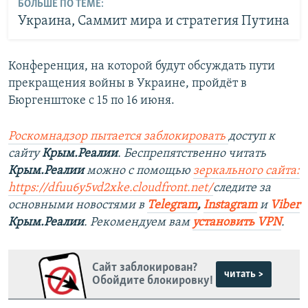
БОЛЬШЕ ПО ТЕМЕ:
Украина, Саммит мира и стратегия Путина
Конференция, на которой будут обсуждать пути
прекращения войны в Украине, пройдёт в
Бюргенштоке с 15 по 16 июня.
Роскомнадзор пытается заблокировать
доступ к
сайту
Крым.Реалии
. Беспрепятственно читать
Крым.Реалии
можно с помощью
зеркального сайта:
https://dfuu6y5vd2xke.cloudfront.net/
следите за
основными новостями в
Telegram
,
Instagram
и
Viber
Крым.Реалии
. Рекомендуем вам
установить VPN
.
Сайт заблокирован?
читать >
Обойдите блокировку!