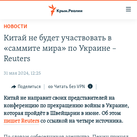
Доступность
ссылки
Вернуться
НОВОСТИ
к
НОВОСТИ
Китай не будет участвовать в
основному
СПЕЦПРОЕКТЫ
содержанию
«саммите мира» по Украине –
ВОДА
Вернутся
ГРУЗ 200
Reuters
к
ИСТОРИЯ
КАРТА ВОЕННЫХ ОБЪЕКТОВ КРЫМА
главной
31 мая 2024, 12:25
ЕЩЕ
11 ЛЕТ ОККУПАЦИИ КРЫМА. 11 ИСТОРИЙ СОПРОТИВЛЕНИЯ
навигации
Вернутся
Поделиться
Читать без VPN
РАДІО СВОБОДА
ИНТЕРАКТИВ
к
Китай не направит своих представителей на
КАК ОБОЙТИ БЛОКИРОВКУ
ИНФОГРАФИКА
поиску
конференцию по прекращению войны в Украине,
ТЕЛЕПРОЕКТ КРЫМ.РЕАЛИИ
которая пройдёт в Швейцарии в июне. Об этом
Українською
пишет Reuters
со ссылкой на четыре источника.
СОВЕТЫ ПРАВОЗАЩИТНИКОВ
Qırımtatar
ПРОПАВШИЕ БЕЗ ВЕСТИ