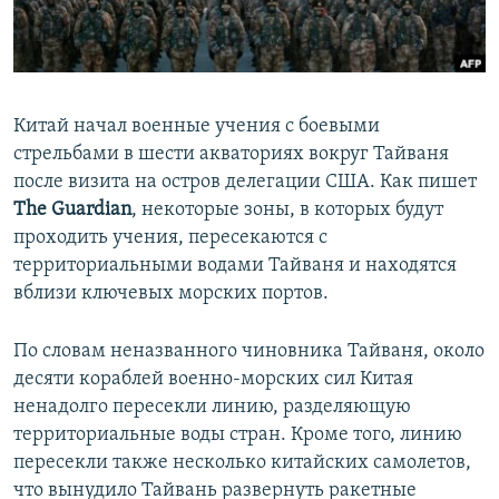
ПРИСОЕДИНЯЙТЕСЬ!
ПОБЕДИТЕЛЕЙ НЕ СУДЯТ?
КРЫМ.НЕПОКОРЕННЫЙ
ELIFBE
Китай начал военные учения с боевыми
УКРАИНСКАЯ ПРОБЛЕМА КРЫМА
стрельбами в шести акваториях вокруг Тайваня
Все сайты RFE/RL
после визита на остров делегации США. Как пишет
The Guardian
, некоторые зоны, в которых будут
проходить учения, пересекаются с
территориальными водами Тайваня и находятся
вблизи ключевых морских портов.
По словам неназванного чиновника Тайваня, около
десяти кораблей военно-морских сил Китая
ненадолго пересекли линию, разделяющую
территориальные воды стран. Кроме того, линию
пересекли также несколько китайских самолетов,
что вынудило Тайвань развернуть ракетные