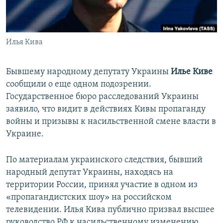
ПРИСОЕДИНЯЙТЕСЬ!
ПОБЕДИТЕЛЕЙ НЕ СУДЯТ?
КРЫМ.НЕПОКОРЕННЫЙ
Илья Кива
ELIFBE
УКРАИНСКАЯ ПРОБЛЕМА КРЫМА
Бывшему народному депутату Украины
Илье Киве
Все сайты RFE/RL
сообщили о еще одном подозрении.
Государственное бюро расследований Украины
заявило, что видит в действиях Кивы пропаганду
войны и призывы к насильственной смене власти в
Украине.
По материалам украинского следствия, бывший
народный депутат Украины, находясь на
территории России, принял участие в одном из
«пропагандистских шоу» на российском
телевидении. Илья Кива публично призвал высшее
руководство РФ к насильственному изменению