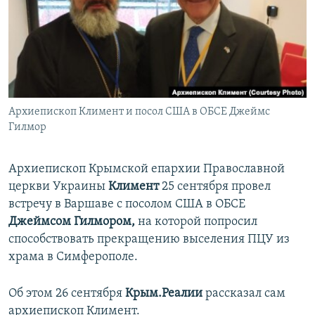
ПРИСОЕДИНЯЙТЕСЬ!
ПОБЕДИТЕЛЕЙ НЕ СУДЯТ?
КРЫМ.НЕПОКОРЕННЫЙ
ELIFBE
УКРАИНСКАЯ ПРОБЛЕМА КРЫМА
Все сайты RFE/RL
Архиепископ Климент и посол США в ОБСЕ Джеймс
Гилмор
Архиепископ Крымской епархии Православной
церкви Украины
Климент
25 сентября провел
встречу в Варшаве с посолом США в ОБСЕ
Джеймсом Гилмором,
на которой попросил
способствовать прекращению выселения ПЦУ из
храма в Симферополе.
Об этом 26 сентября
Крым.Реалии
рассказал сам
архиепископ Климент.