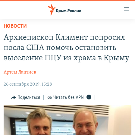
Доступность
ссылки
Вернуться
НОВОСТИ
к
НОВОСТИ
Архиепископ Климент попросил
основному
СПЕЦПРОЕКТЫ
содержанию
посла США помочь остановить
ВОДА
Вернутся
ГРУЗ 200
выселение ПЦУ из храма в Крыму
к
ИСТОРИЯ
КАРТА ВОЕННЫХ ОБЪЕКТОВ КРЫМА
главной
Артем Лаптиев
ЕЩЕ
11 ЛЕТ ОККУПАЦИИ КРЫМА. 11 ИСТОРИЙ СОПРОТИВЛЕНИЯ
навигации
Вернутся
26 сентября 2019, 15:28
РАДІО СВОБОДА
ИНТЕРАКТИВ
к
КАК ОБОЙТИ БЛОКИРОВКУ
ИНФОГРАФИКА
Поделиться
Читать без VPN
поиску
ТЕЛЕПРОЕКТ КРЫМ.РЕАЛИИ
Українською
СОВЕТЫ ПРАВОЗАЩИТНИКОВ
Qırımtatar
ПРОПАВШИЕ БЕЗ ВЕСТИ