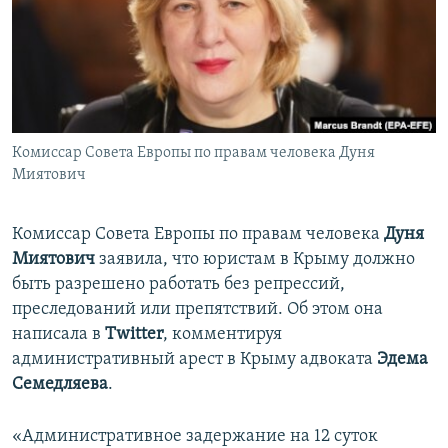
ПРИСОЕДИНЯЙТЕСЬ!
ПОБЕДИТЕЛЕЙ НЕ СУДЯТ?
КРЫМ.НЕПОКОРЕННЫЙ
ELIFBE
УКРАИНСКАЯ ПРОБЛЕМА КРЫМА
Все сайты RFE/RL
Комиссар Совета Европы по правам человека Дуня
Миятович
Комиссар Совета Европы по правам человека
Дуня
Миятович
заявила, что юристам в Крыму должно
быть разрешено работать без репрессий,
преследований или препятствий. Об этом она
написала в
Twitter
, комментируя
административный арест в Крыму адвоката
Эдема
Семедляева
.
«Административное задержание на 12 суток