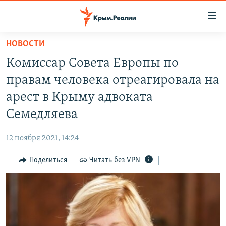
Доступность
ссылки
Вернуться
НОВОСТИ
к
НОВОСТИ
Комиссар Совета Европы по
основному
СПЕЦПРОЕКТЫ
содержанию
правам человека отреагировала на
ВОДА
Вернутся
ГРУЗ 200
арест в Крыму адвоката
к
ИСТОРИЯ
КАРТА ВОЕННЫХ ОБЪЕКТОВ КРЫМА
Семедляева
главной
ЕЩЕ
11 ЛЕТ ОККУПАЦИИ КРЫМА. 11 ИСТОРИЙ СОПРОТИВЛЕНИЯ
навигации
12 ноября 2021, 14:24
Вернутся
РАДІО СВОБОДА
ИНТЕРАКТИВ
к
Поделиться
Читать без VPN
КАК ОБОЙТИ БЛОКИРОВКУ
ИНФОГРАФИКА
поиску
ТЕЛЕПРОЕКТ КРЫМ.РЕАЛИИ
Українською
СОВЕТЫ ПРАВОЗАЩИТНИКОВ
Qırımtatar
ПРОПАВШИЕ БЕЗ ВЕСТИ