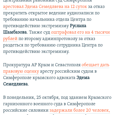
Центральный районный суд Симферополя
арестовал Эдема Семедляева на 12 суток
за отказ
прекратить открытое ведение аудиозаписи по
требованию начальника отдела Центра по
противодействию экстремизму
Руслана
Шамбазова
. Также суд
оштрафовал его на 4 тысячи
рублей
по второму админпротоколу за отказ
раздеться по требованию сотрудника Центра по
противодействию экстремизму.
Прокуратура АР Крым и Севастополя
обещает дать
правовую оценку
аресту российским судом в
Симферополе крымского адвоката
Эдема
Семедляева
.
В понедельник, 25 октября, под зданием Крымского
гарнизонного военного суда в Симферополе
российские силовики
задержали более 20 человек,