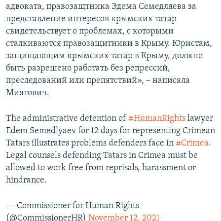
адвоката, правозащтника Эдема Семедляева за
представление интересов крымских татар
свидетельствует о проблемах, с которыми
сталкиваются правозащитники в Крыму. Юристам,
защищающим крымских татар в Крыму, должно
быть разрешено работать без репрессий,
преследований или препятствий», – написала
Миятович.
The administrative detention of
#HumanRights
lawyer
Edem Semedlyaev for 12 days for representing Crimean
Tatars illustrates problems defenders face in
#Crimea
.
Legal counsels defending Tatars in Crimea must be
allowed to work free from reprisals, harassment or
hindrance.
— Commissioner for Human Rights
(@CommissionerHR)
November 12, 2021