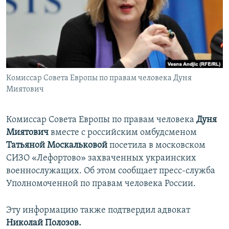
ПРИСОЕДИНЯЙТЕСЬ!
ПОБЕДИТЕЛЕЙ НЕ СУДЯТ?
КРЫМ.НЕПОКОРЕННЫЙ
ELIFBE
УКРАИНСКАЯ ПРОБЛЕМА КРЫМА
Все сайты RFE/RL
Комиссар Совета Европы по правам человека Дуня
Миятович
Комиссар Совета Европы по правам человека
Дуня
Миятович
вместе с российским омбудсменом
Татьяной Москальковой
посетила в московском
СИЗО «Лефортово» захваченных украинских
военнослужащих. Об этом сообщает пресс-служба
Уполномоченной по правам человека России.
Эту информацию также подтвердил адвокат
Николай Полозов.